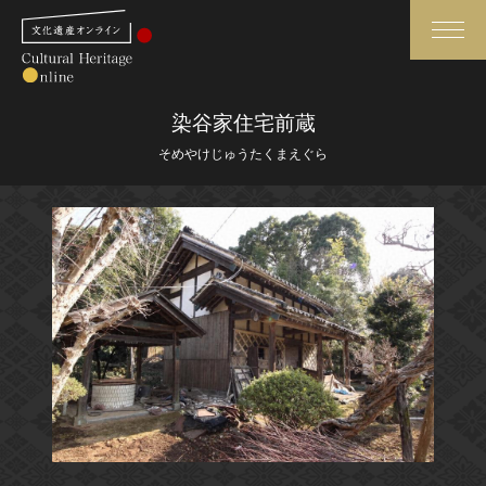
検索
染谷家住宅前蔵
そめやけじゅうたくまえぐら
さらに詳細検索
さらに詳細検索
トップ
媒体資料・関連記事等
作品一覧
博物館、美術館の皆さまへ
カテゴリで見る
文化庁よりご挨拶
世界遺産と無形文化遺産
今月のみどころ
全国の美術館・博物館
お知らせ一覧