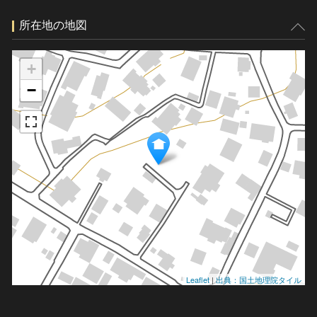
所在地の地図
+
−
Leaflet
|
出典：国土地理院タイル