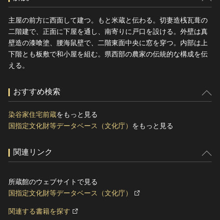
主屋の前方に西面して建つ。もと米蔵と伝わる。切妻造桟瓦葺の
二階建で、正面に下屋を通し、南寄りに戸口を設ける。外壁は真
壁造の漆喰塗、腰海鼠壁で、二階東面中央に窓を穿つ。内部は上
下階とも板敷で和小屋を組む。県西部の農家の伝統的な構成を伝
える。
おすすめ検索
染谷家住宅前蔵
をもっと見る
国指定文化財等データベース（文化庁）
をもっと見る
関連リンク
所蔵館のウェブサイトで見る
国指定文化財等データベース（文化庁）
関連する書籍を探す