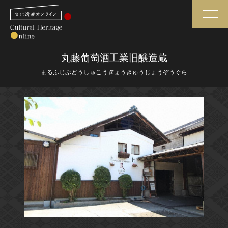
検索
丸藤葡萄酒工業旧醸造蔵
まるふじぶどうしゅこうぎょうきゅうじょうぞうぐら
さらに詳細検索
さらに詳細検索
トップ
媒体資料・関連記事等
作品一覧
博物館、美術館の皆さまへ
カテゴリで見る
文化庁よりご挨拶
世界遺産と無形文化遺産
今月のみどころ
全国の美術館・博物館
お知らせ一覧