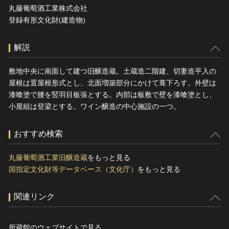
丸藤葡萄酒工業株式会社
登録有形文化財(建造物)
解説
敷地中央に南面して建つ旧醸造蔵。土蔵造二階建、切妻造平入の
屋根は置屋根形式とし、北面増築部分にかけて葺下ろす。外壁は
漆喰塗で腰を竪羽目板張とする。内部は板敷で壁を漆喰塗とし、
小屋組は登梁とする。ワイン醸造の中心施設の一つ。
おすすめ検索
丸藤葡萄酒工業旧醸造蔵
をもっと見る
国指定文化財等データベース（文化庁）
をもっと見る
関連リンク
所蔵館のウェブサイトで見る