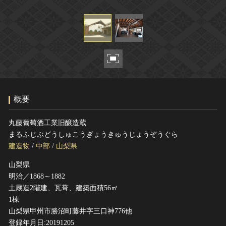
ヘルプ
このサイトについて
世界遺産
関連サイトリンク
無形文化遺産
サイトマップ
動画で見る無形の文化財
サイトのご意見はこちら
概要
文化遺産データベース
国指定文化財等データベース
丸藤葡萄酒工業旧醸造蔵
まるふじぶどうしゅこうぎょうきゅうじょうぞうぐら
建造物
/
中部
/
山梨県
山梨県
明治／1868～1882
土蔵造2階建、瓦葺、建築面積56㎡
1棟
山梨県甲州市勝沼町藤井字三口神776他
登録年月日:20191205