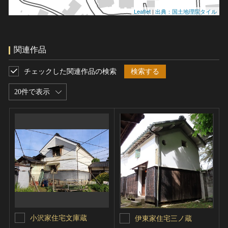
Leaflet
|
出典：国土地理院タイル
関連作品
チェックした関連作品の検索
検索する
20件で表示
小沢家住宅文庫蔵
伊東家住宅三ノ蔵