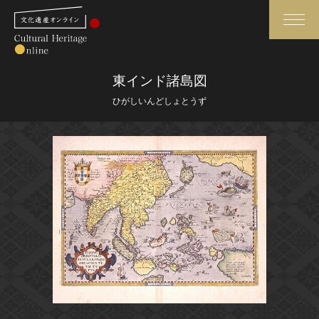
検索
東インド諸島図
ひがしいんどしょとうず
さらに詳細検索
さらに詳細検索
トップ
媒体資料・関連記事等
作品一覧
博物館、美術館の皆さまへ
カテゴリで見る
文化庁よりご挨拶
世界遺産と無形文化遺産
今月のみどころ
全国の美術館・博物館
お知らせ一覧