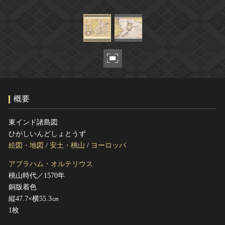
ヘルプ
このサイトについて
世界遺産
関連サイトリンク
無形文化遺産
サイトマップ
動画で見る無形の文化財
サイトのご意見はこちら
概要
文化遺産データベース
国指定文化財等データベース
東インド諸島図
ひがしいんどしょとうず
絵図・地図
/
安土・桃山
/
ヨーロッパ
アブラハム・オルテリウス
桃山時代／1570年
銅版着色
縦47.7×横55.3㎝
1枚