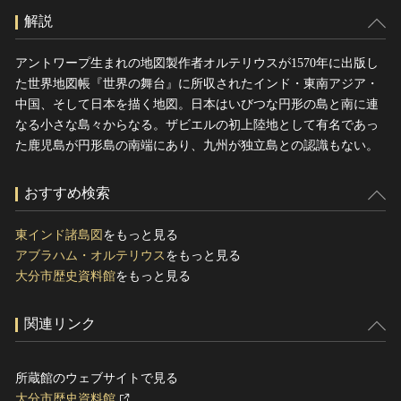
解説
アントワープ生まれの地図製作者オルテリウスが1570年に出版し
た世界地図帳『世界の舞台』に所収されたインド・東南アジア・
中国、そして日本を描く地図。日本はいびつな円形の島と南に連
なる小さな島々からなる。ザビエルの初上陸地として有名であっ
た鹿児島が円形島の南端にあり、九州が独立島との認識もない。
おすすめ検索
東インド諸島図
をもっと見る
アブラハム・オルテリウス
をもっと見る
大分市歴史資料館
をもっと見る
関連リンク
所蔵館のウェブサイトで見る
大分市歴史資料館