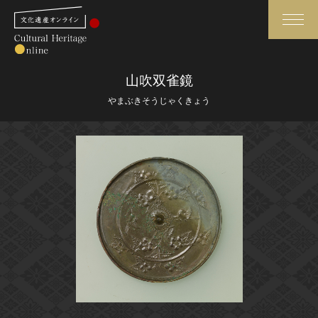
検索
山吹双雀鏡
やまぶきそうじゃくきょう
さらに詳細検索
さらに詳細検索
トップ
媒体資料・関連記事等
作品一覧
博物館、美術館の皆さまへ
カテゴリで見る
文化庁よりご挨拶
世界遺産と無形文化遺産
今月のみどころ
全国の美術館・博物館
お知らせ一覧