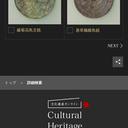
籬菊花鳥文鏡
唐草楓蝶鳥鏡
シェ
トップ
詳細検索