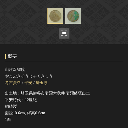
ヘルプ
このサイトについて
世界遺産
関連サイトリンク
無形文化遺産
サイトマップ
動画で見る無形の文化財
サイトのご意見はこちら
概要
文化遺産データベース
国指定文化財等データベース
山吹双雀鏡
やまぶきそうじゃくきょう
考古資料
/
平安
/
埼玉県
出土地：埼玉県熊谷市妻沼大我井 妻沼経塚出土
平安時代・12世紀
銅鋳製
面径10.6cm, 縁高0.6cm
1面