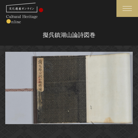
検索
擬呉鎮湖山論詩図巻
さらに詳細検索
さらに詳細検索
トップ
媒体資料・関連記事等
作品一覧
博物館、美術館の皆さまへ
カテゴリで見る
文化庁よりご挨拶
世界遺産と無形文化遺産
今月のみどころ
全国の美術館・博物館
お知らせ一覧