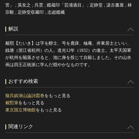
苦」 ; 莫友之 ; 呉雲 ; 鑑蔵印「芸浦過目」 ; 定静堂 ; 汲古書屋 ; 林
宗毅 ; 定静堂収藏印 ; 志超鑑藏
解説
戴熙【たいき】は字を醇士、号を鹿床、棆庵、井東居士といい、
銭塘（浙江省杭州）の人。道光12年（1832）の進士。太平天国軍
が杭州を陥落させると、池に身を投じて自殺しました。その山水
画は四王正統派に学んだ穏やかなものです。
おすすめ検索
擬呉鎮湖山論詩図巻
をもっと見る
戴煕筆
をもっと見る
東京国立博物館
をもっと見る
関連リンク