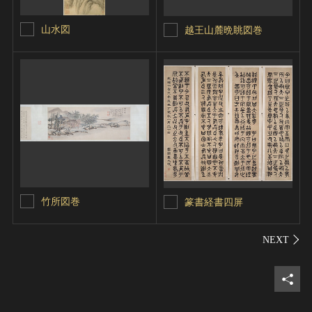
山水図
越王山麓晩眺図巻
竹所図巻
篆書経書四屏
シェ