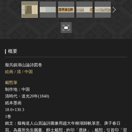
ヘルプ
このサイトについて
世界遺産
関連サイトリンク
無形文化遺産
サイトマップ
動画で見る無形の文化財
サイトのご意見はこちら
概要
文化遺産データベース
擬呉鎮湖山論詩図巻
国指定文化財等データベース
絵画
/
清
/
中国
戴煕筆
制作地：中国
清時代・道光20年(1840)
紙本墨画
18.0×130.3
1巻
銘文：擬梅道人山居論詩圖兼用趙大年柳湖歸帆筆意、庚子春日
寫、為霧所先生嘱畫、醇士戴熙 ; 鈐印「鹿牀」 ; 戴熙 ; 引首印「習