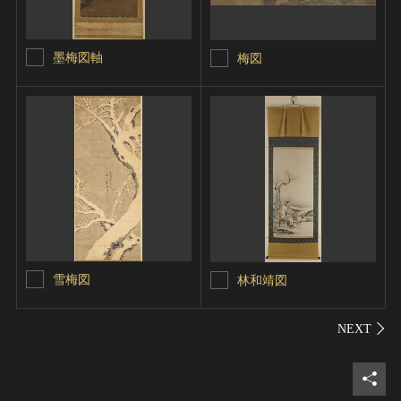
墨梅図軸
梅図
雪梅図
林和靖図
シェ