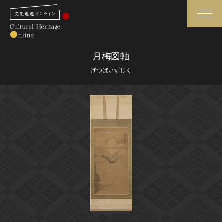
検索
月梅図軸
げつばいずじく
さらに詳細検索
さらに詳細検索
トップ
媒体資料・関連記事等
作品一覧
博物館、美術館の皆さまへ
カテゴリで見る
文化庁よりご挨拶
世界遺産と無形文化遺産
今月のみどころ
全国の美術館・博物館
お知らせ一覧