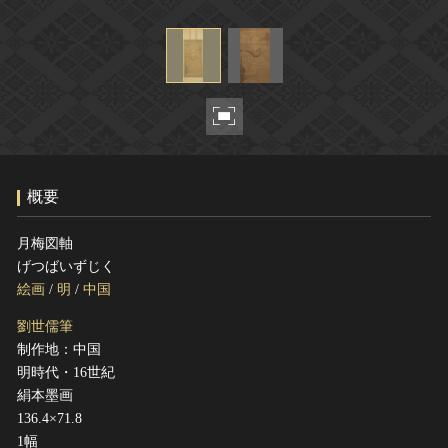
ヘルプ
このサイトについて
世界遺産
関連サイトリンク
無形文化遺産
サイトマップ
動画で見る無形の文化財
サイトのご意見はこちら
概要
文化遺産データベース
国指定文化財等データベース
月梅図軸
げつばいずじく
絵画
/
明
/
中国
劉世儒筆
制作地：中国
明時代・16世紀
絹本墨画
136.4×71.8
1幅