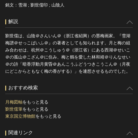
銘文：雪湖 ; 劉世儒印 ; 山陰人
解説
劉世儒は、山陰＠さんいん＠（浙江省紹興）の墨梅画家。『雪湖
梅譜＠せっこばいふ＠』の著者としても知られます。月と梅の組
み合わせは、杭州＠こうしゅう＠（浙江省）にある西湖＠せいこ
＠の孤山＠こざん＠に住み、梅と鶴を愛した林和靖＠りんなせい
＠の詩「暗香浮動月黄昏＠あんこうふどうつきこうこん＠（月夜
にどこからともなく梅の香がする）」を連想させるものでした。
おすすめ検索
月梅図軸
をもっと見る
劉世儒筆
をもっと見る
東京国立博物館
をもっと見る
関連リンク