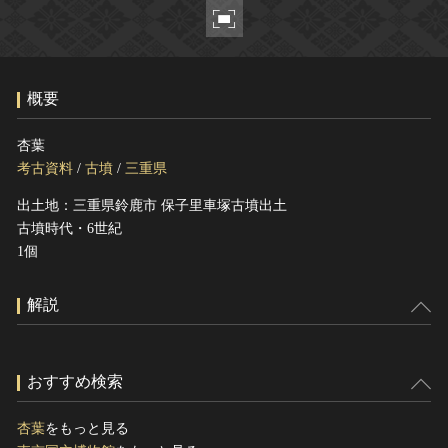
ヘルプ
このサイトについて
世界遺産
関連サイトリンク
無形文化遺産
概要
サイトマップ
動画で見る無形の文化財
サイトのご意見はこちら
杏葉
考古資料
/
古墳
/
三重県
出土地：三重県鈴鹿市 保子里車塚古墳出土
文化遺産データベース
古墳時代・6世紀
国指定文化財等データベース
1個
解説
おすすめ検索
杏葉
をもっと見る