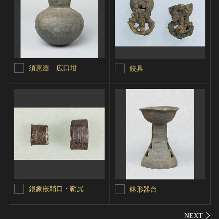
須恵器 広口坩
鉸具
銀象嵌鞘口・鞘尻
鉢形器台