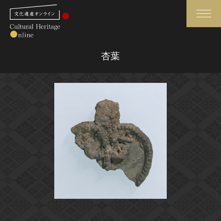
検索
杏葉
さらに詳細検索
さらに詳細検索
トップ
媒体資料・関連記事等
作品一覧
博物館、美術館の皆さまへ
カテゴリで見る
文化庁よりご挨拶
世界遺産と無形文化遺産
今月のみどころ
全国の美術館・博物館
お知らせ一覧