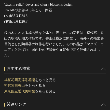
Vases in relief, doves and cherry blossoms design
1871-82(明治4-15)年ころ 陶器
(左)h35.3 D24.3
(右)h35.6 D26.7
桜の木にとまる鳩の姿を立体的に表したこの花瓶は、初代宮川香
山の明治初期の作品です。香山は横浜に開窯し、海外への輸出を
目的とした陶磁器の制作を行いました。その作品は「マクズ・ウ
エア」と呼ばれ、国内外の博覧会や展覧会で高く評価されまし
た。
おすすめ検索
鳩桜花図高浮彫花瓶
をもっと見る
初代宮川香山
をもっと見る
東京国立近代美術館
をもっと見る
関連リンク