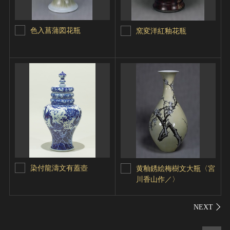
色入菖蒲図花瓶
窯変洋紅釉花瓶
染付龍濤文有蓋壺
黄釉銹絵梅樹文大瓶〈宮
川香山作／〉
シェ