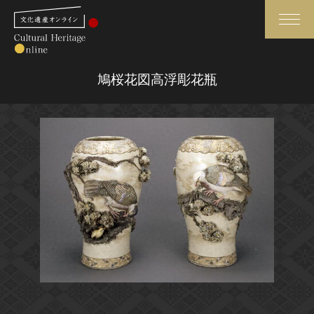
検索
鳩桜花図高浮彫花瓶
さらに詳細検索
さらに詳細検索
トップ
媒体資料・関連記事等
作品一覧
博物館、美術館の皆さまへ
カテゴリで見る
文化庁よりご挨拶
世界遺産と無形文化遺産
今月のみどころ
全国の美術館・博物館
お知らせ一覧