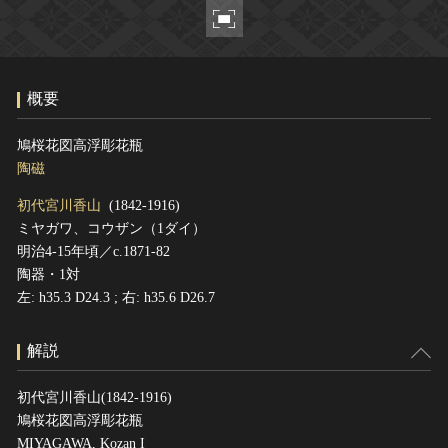
ヘルプ
このサイトについて
世界遺産
関連サイトリンク
無形文化遺産
概要
サイトマップ
動画で見る無形の文化財
サイトのご意見はこちら
鳩桜花図高浮彫花瓶
陶磁
初代宮川香山
(1842-1916)
文化遺産データベース
ミヤガワ、コウザン（1ダイ）
国指定文化財等データベース
明治4-15年頃／c.1871-82
陶器・1対
左: h35.3 D24.3 ; 右: h35.6 D26.7
解説
初代宮川香山(1842-1916)
鳩桜花図高浮彫花瓶
MIYAGAWA, Kozan I