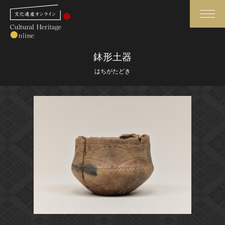
検索
鉢形土器
はちがたどき
さらに詳細検索
さらに詳細検索
トップ
媒体資料・関連記事等
作品一覧
博物館、美術館の皆さまへ
カテゴリで見る
文化庁よりご挨拶
世界遺産と無形文化遺産
今月のみどころ
全国の美術館・博物館
お知らせ一覧