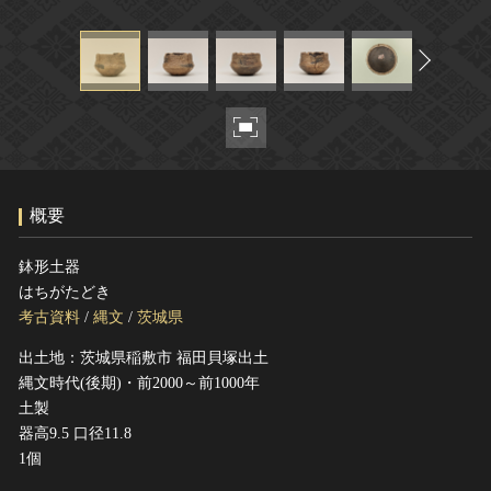
ヘルプ
このサイトについて
世界遺産
関連サイトリンク
無形文化遺産
サイトマップ
動画で見る無形の文化財
サイトのご意見はこちら
概要
文化遺産データベース
国指定文化財等データベース
鉢形土器
はちがたどき
考古資料
/
縄文
/
茨城県
出土地：茨城県稲敷市 福田貝塚出土
縄文時代(後期)・前2000～前1000年
土製
器高9.5 口径11.8
1個