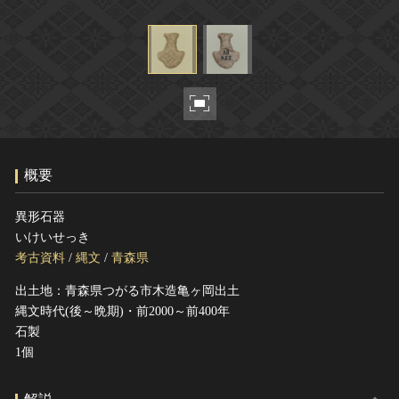
ヘルプ
このサイトについて
世界遺産
関連サイトリンク
無形文化遺産
サイトマップ
動画で見る無形の文化財
サイトのご意見はこちら
概要
文化遺産データベース
国指定文化財等データベース
異形石器
いけいせっき
考古資料
/
縄文
/
青森県
出土地：青森県つがる市木造亀ヶ岡出土
縄文時代(後～晩期)・前2000～前400年
石製
1個