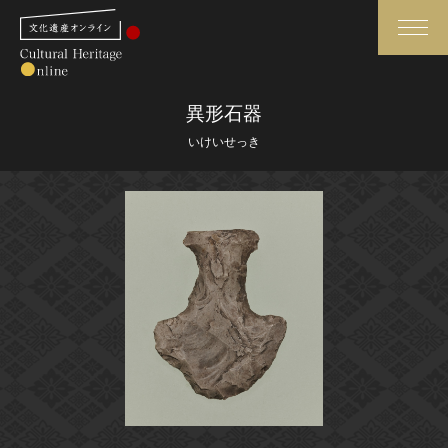
検索
異形石器
いけいせっき
さらに詳細検索
さらに詳細検索
トップ
媒体資料・関連記事等
作品一覧
博物館、美術館の皆さまへ
カテゴリで見る
文化庁よりご挨拶
世界遺産と無形文化遺産
今月のみどころ
全国の美術館・博物館
お知らせ一覧