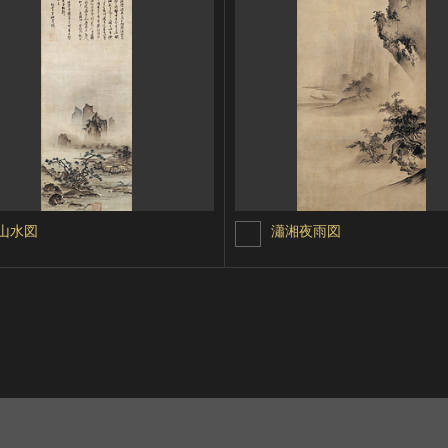
山水図
瀟湘夜雨図