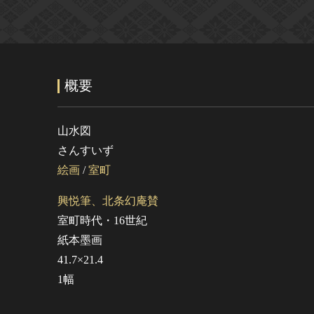
概要
山水図
さんすいず
絵画
/
室町
興悦筆、北条幻庵賛
室町時代・16世紀
紙本墨画
41.7×21.4
1幅