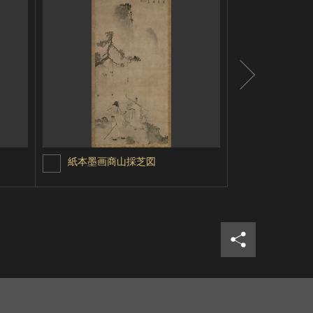
紙本墨画商山採芝図
山水図
シェア
ツイ