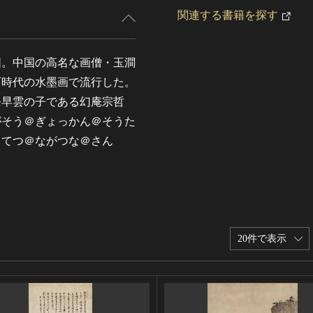
関連する書籍を探す
図。中国の高名な画僧・玉澗
町時代の水墨画で流行した。
条早雲の子である幻庵宗哲
がそう＠ぎょっかん＠そうた
うてつ＠ながつな＠さん
20件で表示