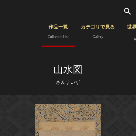
検索
作品一覧
カテゴリで見る
世
Collection List
Gallery
I
さらに詳細検索
覧
時代から見る
無形文化遺産
分野から見る
山水図
さんすいず