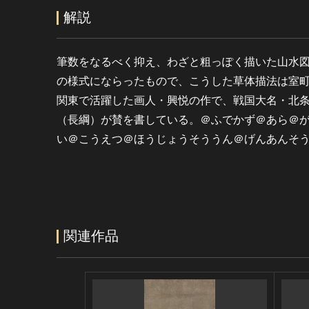
解説
筆数をなるべく抑え、わざと粗っぽく描いた山水
の様式にならったもので、こうした草体描法は室
関東で活躍した画人・興悦の作で、戦国大名・北
（長綱）が賛を書している。＠ふでかず＠あら＠
い＠こうえつ＠ほうじょうそううん＠げんあんそ
関連作品