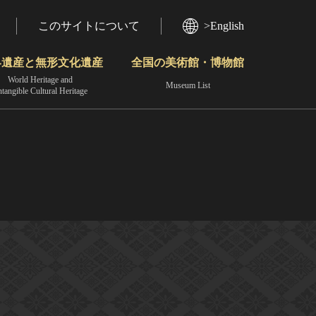
このサイトについて
>English
界遺産と無形文化遺産
全国の美術館・博物館
World Heritage and
Museum List
ntangible Cultural Heritage
今月のみどころ
動画で見る無形の文化財
地域から見る