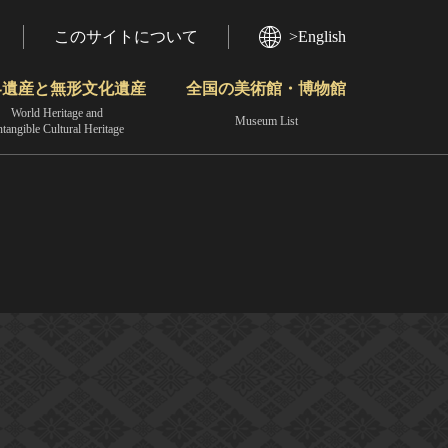
このサイトについて
>English
界遺産と無形文化遺産
全国の美術館・博物館
World Heritage and
Museum List
ntangible Cultural Heritage
今月のみどころ
動画で見る無形の文化財
地域から見る