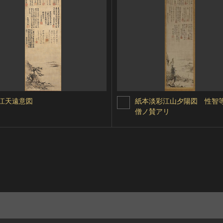
江天遠意図
紙本淡彩江山夕陽図 性智
僧ノ賛アリ