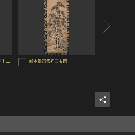
等十二
紙本墨画雪裡三友図
銭塘観潮図
シェア
ツイ