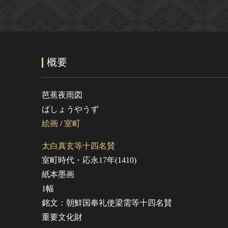
概要
芭蕉夜雨図
ばしょうやうず
絵画
/
室町
太白真玄等十四名賛
室町時代・応永17年(1410)
紙本墨画
1幅
銘文：朝鮮国奉礼使梁需等十四名賛
重要文化財