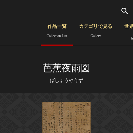
検索
作品一覧
カテゴリで見る
世
Collection List
Gallery
I
さらに詳細検索
覧
時代から見る
無形文化遺産
分野から見る
芭蕉夜雨図
ばしょうやうず