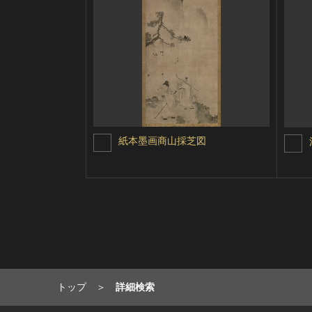
紙本墨画商山採芝図
トップ
詳細検索