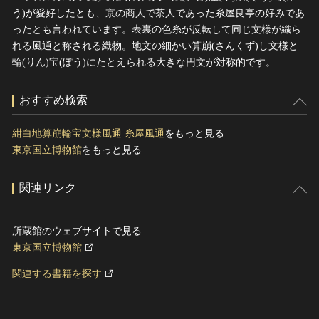
う)が愛好したとも、京の商人で茶人であった糸屋良亭の好みであ
ったとも言われています。表裏の色糸が反転して同じ文様が織ら
れる風通と称される織物。地文の細かい算崩(さんくず)し文様と
輪(りん)宝(ぽう)にたとえられる大きな円文が対称的です。
おすすめ検索
紺白地算崩輪宝文様風通 糸屋風通
をもっと見る
東京国立博物館
をもっと見る
関連リンク
所蔵館のウェブサイトで見る
東京国立博物館
関連する書籍を探す