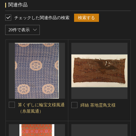
関連作品
チェックした関連作品の検索
検索する
20件で表示
算くずしに輪宝文様風通
緙絲 茶地霊鳥文様
（糸屋風通）