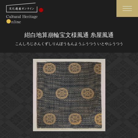
検索
紺白地算崩輪宝文様風通 糸屋風通
こんしろじさんくずしりんぽうもんようふうつう いとやふうつう
さらに詳細検索
さらに詳細検索
トップ
媒体資料・関連記事等
作品一覧
博物館、美術館の皆さまへ
カテゴリで見る
文化庁よりご挨拶
世界遺産と無形文化遺産
今月のみどころ
全国の美術館・博物館
お知らせ一覧