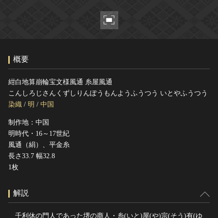
ヘルプ
このサイトについて
世界遺産
関連サイトリンク
無形文化遺産
サイトマップ
動画で見る無形の文化財
概要
サイトのご意見はこちら
紺白地算崩輪宝文様風通 糸屋風通
こんしろじさんくずしりんぽうもんようふうつう いとやふうつう
文化遺産データベース
染織
/
明
/
中国
国指定文化財等データベース
制作地：中国
明時代・16～17世紀
風通（絹）、平金糸
長さ33.7 幅32.8
1枚
解説
千利休の門人であった堺の商人・糸(いと)屋(や)宗(そう)有(ゆ