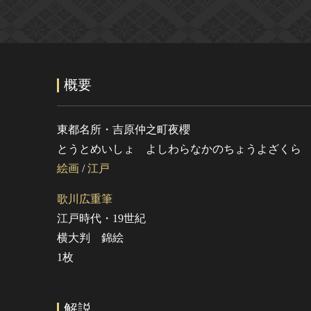
概要
東都名所・吉原仲之町夜櫻
とうとめいしょ よしわらなかのちょうよざくら
絵画
/
江戸
歌川広重筆
江戸時代・19世紀
横大判 錦絵
1枚
解説