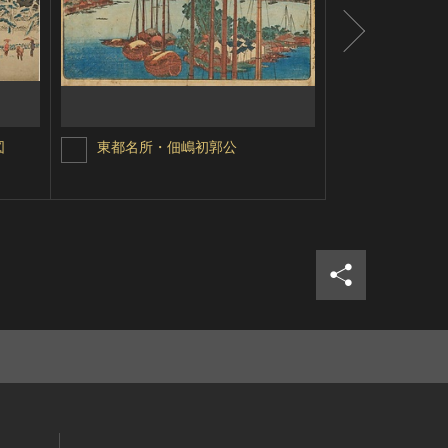
図
東都名所・佃嶋初郭公
東都名所・
シェア
ツイ