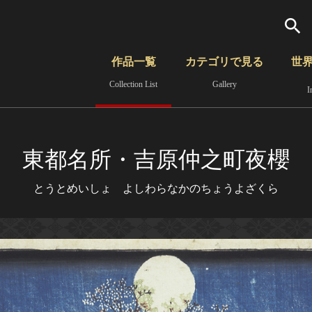
検索
作品一覧
カテゴリで見る
世
Collection List
Gallery
I
さらに詳細検索
覧
時代から見る
無形文化遺産
分野から見る
東都名所・吉原仲之町夜櫻
とうとめいしょ よしわらなかのちょうよざくら