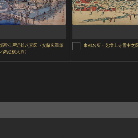
版画江戸近郊八景図〈安藤広重筆
東都名所・芝増上寺雪中之
／錦絵横大判〉