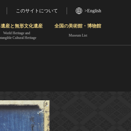
このサイトについて
>English
界遺産と無形文化遺産
全国の美術館・博物館
World Heritage and
Museum List
ntangible Cultural Heritage
今月のみどころ
動画で見る無形の文化財
地域から見る