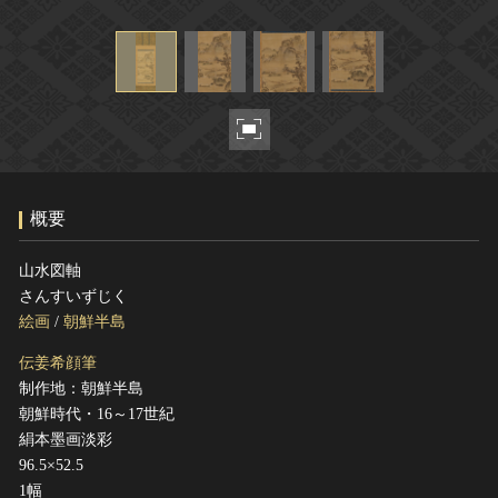
ヘルプ
このサイトについて
世界遺産
関連サイトリンク
無形文化遺産
サイトマップ
動画で見る無形の文化財
サイトのご意見はこちら
概要
文化遺産データベース
国指定文化財等データベース
山水図軸
さんすいずじく
絵画
/
朝鮮半島
伝姜希顔筆
制作地：朝鮮半島
朝鮮時代・16～17世紀
絹本墨画淡彩
96.5×52.5
1幅