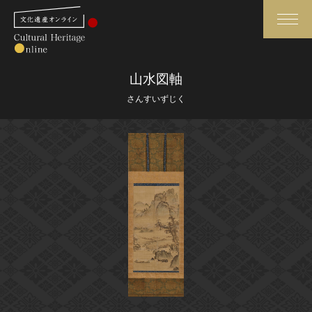
検索
山水図軸
さんすいずじく
さらに詳細検索
さらに詳細検索
トップ
媒体資料・関連記事等
作品一覧
博物館、美術館の皆さまへ
カテゴリで見る
文化庁よりご挨拶
世界遺産と無形文化遺産
今月のみどころ
全国の美術館・博物館
お知らせ一覧