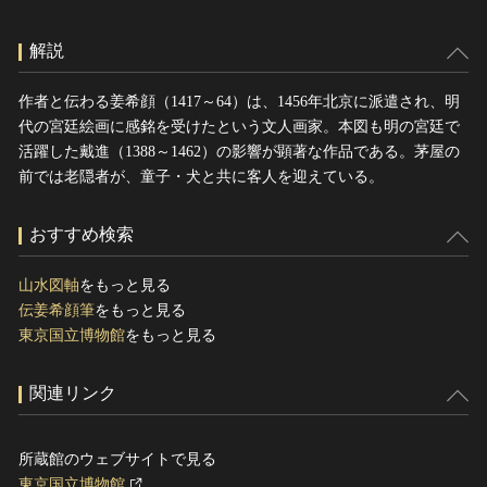
解説
作者と伝わる姜希顔（1417～64）は、1456年北京に派遣され、明
代の宮廷絵画に感銘を受けたという文人画家。本図も明の宮廷で
活躍した戴進（1388～1462）の影響が顕著な作品である。茅屋の
前では老隠者が、童子・犬と共に客人を迎えている。
おすすめ検索
山水図軸
をもっと見る
伝姜希顔筆
をもっと見る
東京国立博物館
をもっと見る
関連リンク
所蔵館のウェブサイトで見る
東京国立博物館