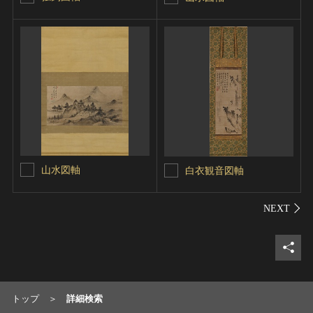
山水図軸
白衣観音図軸
シェ
トップ
詳細検索