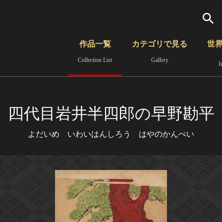
検索
作品一覧
カテゴリで見る
世
Collection List
Gallery
I
さらに詳細検索
覧
時代から見る
無形文化遺産
分野から見る
四代目岩井半四郎の早野勘平
よだいめ いわいはんしろう はやのかんぺい