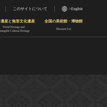
このサイトについて
>English
界遺産と無形文化遺産
全国の美術館・博物館
World Heritage and
Museum List
ntangible Cultural Heritage
今月のみどころ
動画で見る無形の文化財
地域から見る