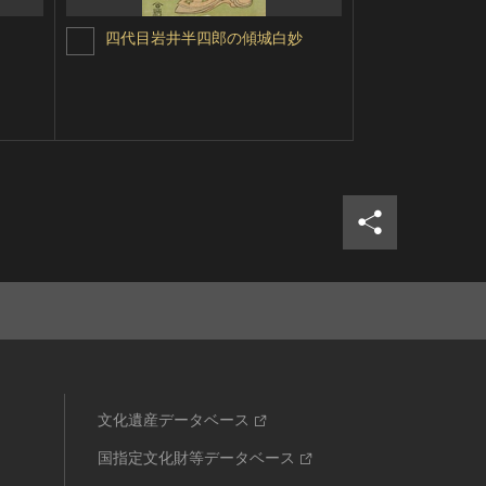
四代目岩井半四郎の傾城白妙
四代目岩井
シェア
ツイ
文化遺産データベース
国指定文化財等データベース