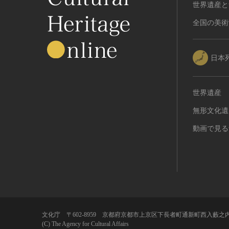
世界遺産と
全国の美術
日本
世界遺産
無形文化遺
動画で見る
文化庁 〒602-8959 京都府京都市上京区下長者町通新町西入藪之内
(C) The Agency for Cultural Affairs