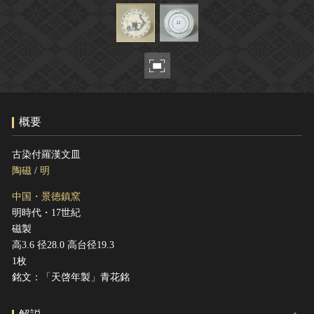
ヘルプ
このサイトについて
世界遺産
関連サイトリンク
無形文化遺産
サイトマップ
動画で見る無形の文化財
サイトのご意見はこちら
概要
文化遺産データベース
古染付羅漢文皿
国指定文化財等データベース
陶磁
/
明
中国・景徳鎮窯
明時代・17世紀
磁製
高3.6 径28.0 高台径19.3
1枚
銘文：「天啓年製」青花銘