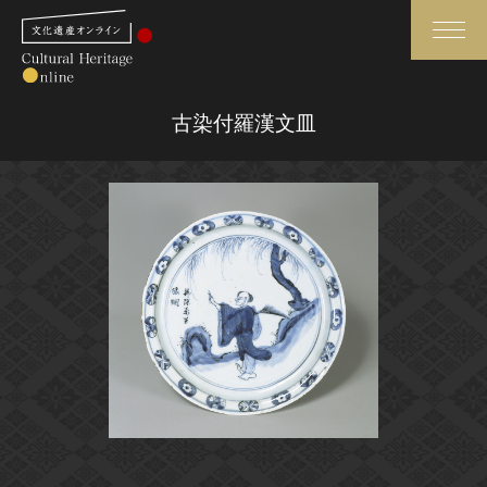
検索
古染付羅漢文皿
さらに詳細検索
さらに詳細検索
トップ
媒体資料・関連記事等
作品一覧
博物館、美術館の皆さまへ
カテゴリで見る
文化庁よりご挨拶
世界遺産と無形文化遺産
今月のみどころ
全国の美術館・博物館
お知らせ一覧