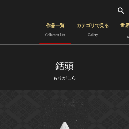
検索
作品一覧
カテゴリで見る
世
Collection List
Gallery
I
さらに詳細検索
覧
時代から見る
無形文化遺産
分野から見る
銛頭
もりがしら