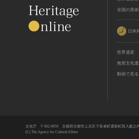
全国の美術
日本
世界遺産
無形文化遺
動画で見る
文化庁 〒602-8959 京都府京都市上京区下長者町通新町西入藪之内
(C) The Agency for Cultural Affairs