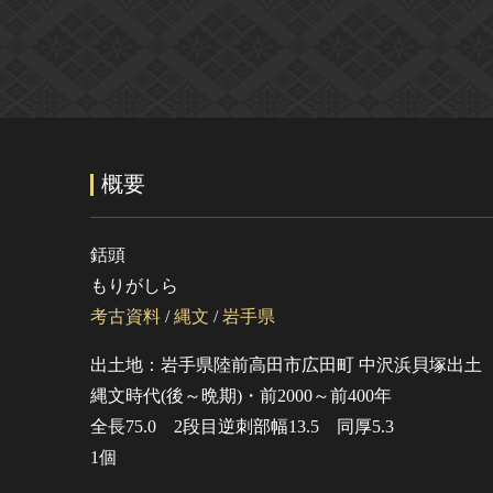
概要
銛頭
もりがしら
考古資料
/
縄文
/
岩手県
出土地：岩手県陸前高田市広田町 中沢浜貝塚出土
縄文時代(後～晩期)・前2000～前400年
全長75.0 2段目逆刺部幅13.5 同厚5.3
1個