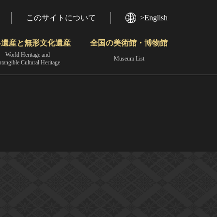
このサイトについて
>English
界遺産と無形文化遺産
全国の美術館・博物館
World Heritage and
Museum List
ntangible Cultural Heritage
今月のみどころ
動画で見る無形の文化財
地域から見る