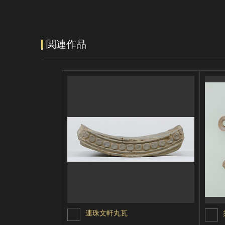
関連作品
連珠文軒丸瓦