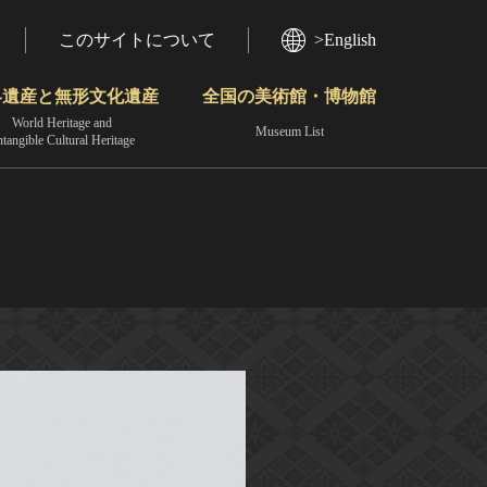
このサイトについて
>English
界遺産と無形文化遺産
全国の美術館・博物館
World Heritage and
Museum List
ntangible Cultural Heritage
今月のみどころ
動画で見る無形の文化財
地域から見る