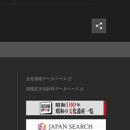
シェア
ツイ
文化遺産データベース
国指定文化財等データベース