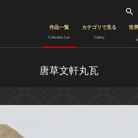
検索
作品一覧
カテゴリで見る
世
Collection List
Gallery
I
さらに詳細検索
覧
時代から見る
無形文化遺産
分野から見る
唐草文軒丸瓦