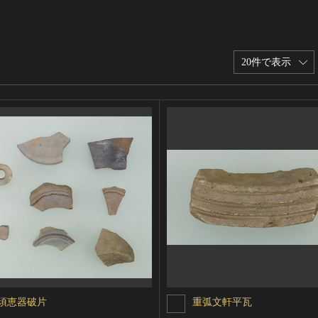
20件で表示
須恵器破片
重弧文軒平瓦