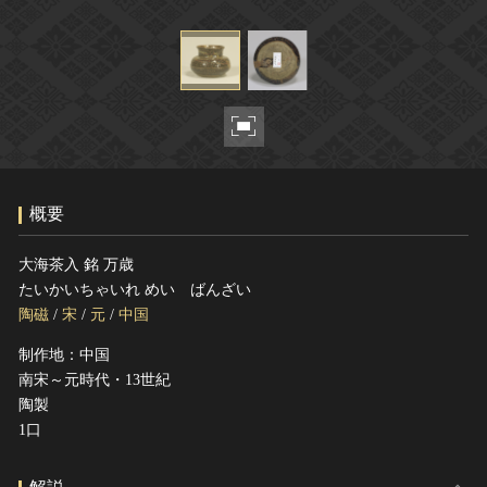
ヘルプ
このサイトについて
世界遺産
関連サイトリンク
無形文化遺産
サイトマップ
動画で見る無形の文化財
サイトのご意見はこちら
概要
文化遺産データベース
国指定文化財等データベース
大海茶入 銘 万歳
たいかいちゃいれ めい ばんざい
陶磁
/
宋
/
元
/
中国
制作地：中国
南宋～元時代・13世紀
陶製
1口