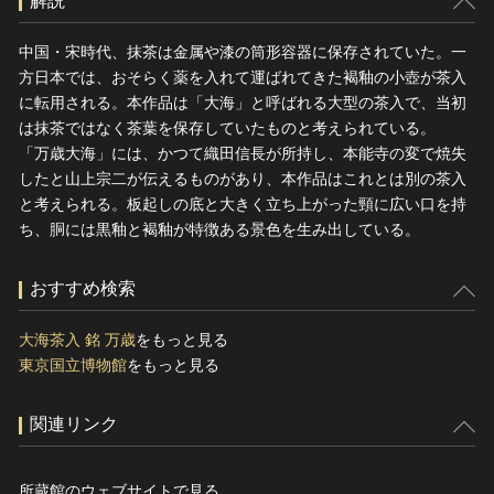
解説
中国・宋時代、抹茶は金属や漆の筒形容器に保存されていた。一
方日本では、おそらく薬を入れて運ばれてきた褐釉の小壺が茶入
に転用される。本作品は「大海」と呼ばれる大型の茶入で、当初
は抹茶ではなく茶葉を保存していたものと考えられている。
「万歳大海」には、かつて織田信長が所持し、本能寺の変で焼失
したと山上宗二が伝えるものがあり、本作品はこれとは別の茶入
と考えられる。板起しの底と大きく立ち上がった頸に広い口を持
ち、胴には黒釉と褐釉が特徴ある景色を生み出している。
おすすめ検索
大海茶入 銘 万歳
をもっと見る
東京国立博物館
をもっと見る
関連リンク
所蔵館のウェブサイトで見る