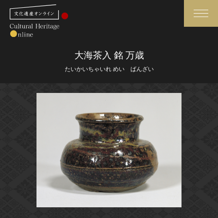
検索
大海茶入 銘 万歳
たいかいちゃいれ めい ばんざい
さらに詳細検索
さらに詳細検索
トップ
媒体資料・関連記事等
作品一覧
博物館、美術館の皆さまへ
カテゴリで見る
文化庁よりご挨拶
世界遺産と無形文化遺産
今月のみどころ
全国の美術館・博物館
お知らせ一覧