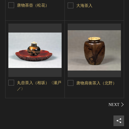
唐物茶壺（松花）
大海茶入
丸壺茶入（相坂）〈瀬戸
唐物肩衝茶入（北野）
／〉
シェ