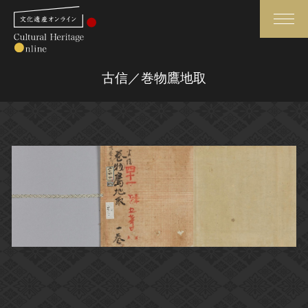
検索
古信／巻物鷹地取
さらに詳細検索
さらに詳細検索
トップ
媒体資料・関連記事等
作品一覧
博物館、美術館の皆さまへ
カテゴリで見る
文化庁よりご挨拶
世界遺産と無形文化遺産
今月のみどころ
全国の美術館・博物館
お知らせ一覧