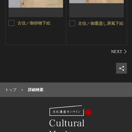
古信／御掛物下絵
古信／御鷹盡し屏風下絵
シェ
トップ
詳細検索