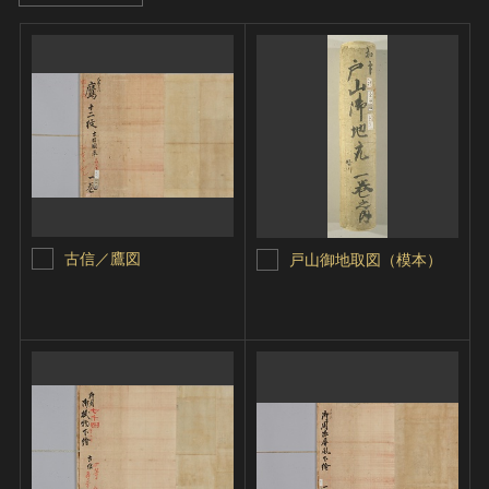
古信／鷹図
戸山御地取図（模本）