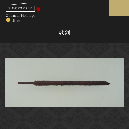
検索
鉄剣
さらに詳細検索
さらに詳細検索
トップ
媒体資料・関連記事等
作品一覧
博物館、美術館の皆さまへ
カテゴリで見る
文化庁よりご挨拶
世界遺産と無形文化遺産
今月のみどころ
全国の美術館・博物館
お知らせ一覧