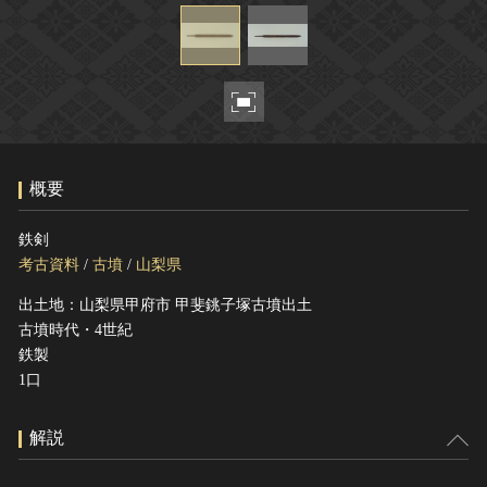
ヘルプ
このサイトについて
世界遺産
関連サイトリンク
無形文化遺産
サイトマップ
動画で見る無形の文化財
サイトのご意見はこちら
概要
文化遺産データベース
鉄剣
国指定文化財等データベース
考古資料
/
古墳
/
山梨県
出土地：山梨県甲府市 甲斐銚子塚古墳出土
古墳時代・4世紀
鉄製
1口
解説