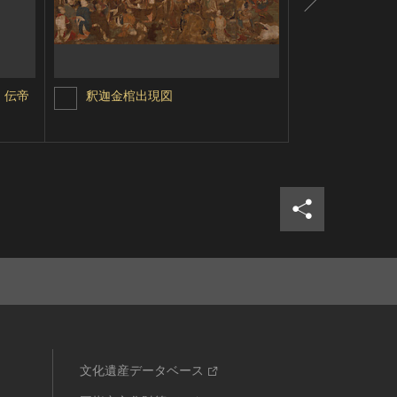
・伝帝
釈迦金棺出現図
法隆寺金銅
シェア
ツイ
文化遺産データベース