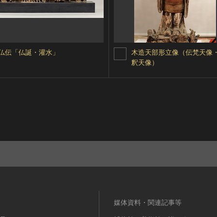
仏伝「仏誕・灌水」
木造天部形立像（伝梵天像
釈天像）
媒体資料・関連記事等