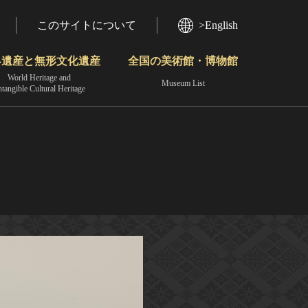
このサイトについて
>English
界遺産と無形文化遺産
全国の美術館・博物館
World Heritage and
Museum List
ntangible Cultural Heritage
今月のみどころ
動画で見る無形の文化財
地域から見る