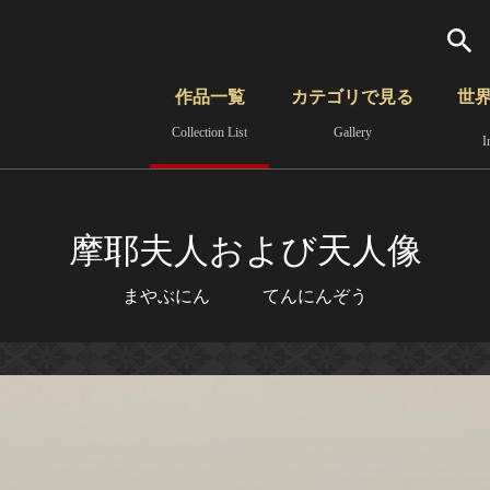
検索
作品一覧
カテゴリで見る
世
Collection List
Gallery
I
さらに詳細検索
覧
時代から見る
無形文化遺産
分野から見る
摩耶夫人および天人像
まやぶにん てんにんぞう