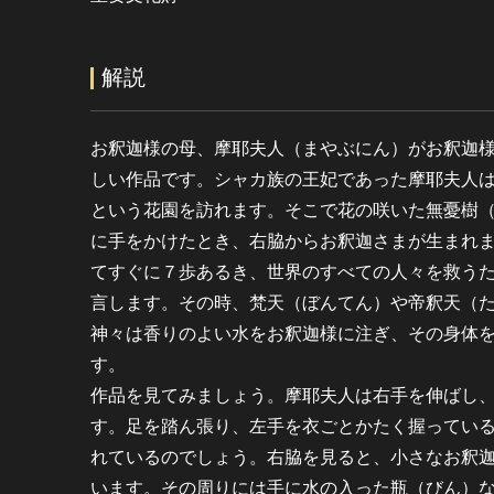
解説
お釈迦様の母、摩耶夫人（まやぶにん）がお釈迦
しい作品です。シャカ族の王妃であった摩耶夫人
という花園を訪れます。そこで花の咲いた無憂樹
に手をかけたとき、右脇からお釈迦さまが生まれ
てすぐに７歩あるき、世界のすべての人々を救う
言します。その時、梵天（ぼんてん）や帝釈天（
神々は香りのよい水をお釈迦様に注ぎ、その身体
す。
作品を見てみましょう。摩耶夫人は右手を伸ばし
す。足を踏ん張り、左手を衣ごとかたく握ってい
れているのでしょう。右脇を見ると、小さなお釈
います。その周りには手に水の入った瓶（びん）