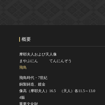
概要
摩耶夫人および天人像
まやぶにん てんにんぞう
飛鳥
飛鳥時代・7世紀
銅製鋳造、鍍金
像高（摩耶夫人）16.5 （天人）各11.5～13.0
4軀
重要文化財