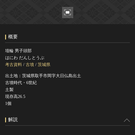
ヘルプ
このサイトについて
世界遺産
関連サイトリンク
無形文化遺産
サイトマップ
動画で見る無形の文化財
概要
サイトのご意見はこちら
埴輪 男子頭部
はにわ だんしとうぶ
文化遺産データベース
考古資料
/
古墳
/
茨城県
国指定文化財等データベース
出土地：茨城県取手市岡字大日仏島出土
古墳時代・6世紀
土製
現存高26.5
1個
解説