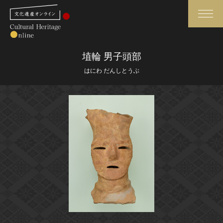
検索
埴輪 男子頭部
はにわ だんしとうぶ
さらに詳細検索
さらに詳細検索
トップ
媒体資料・関連記事等
作品一覧
博物館、美術館の皆さまへ
カテゴリで見る
文化庁よりご挨拶
世界遺産と無形文化遺産
今月のみどころ
全国の美術館・博物館
お知らせ一覧