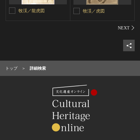
牧渓／龍虎図
牧渓／虎図
シェ
トップ
詳細検索