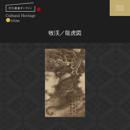
検索
牧渓／龍虎図
さらに詳細検索
さらに詳細検索
トップ
媒体資料・関連記事等
作品一覧
博物館、美術館の皆さまへ
カテゴリで見る
文化庁よりご挨拶
世界遺産と無形文化遺産
今月のみどころ
全国の美術館・博物館
お知らせ一覧