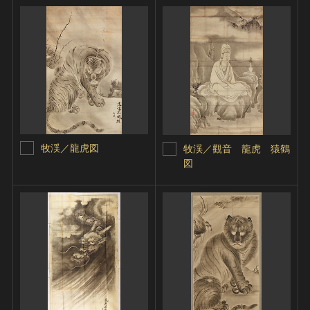
牧渓／龍虎図
牧渓／觀音 龍虎 猿鶴
図