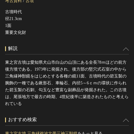
考古資料
/
古墳
ヘルプ
古墳時代
このサイトについて
世界遺産
径21.3cm
関連サイトリンク
無形文化遺産
1面
サイトマップ
重要文化財
動画で見る無形の文化財
サイトのご意見はこちら
解説
文化遺産データベース
東之宮古墳は愛知県犬山市白山の山頂にある全長78ｍほどの前方
後方墳である。1973年に発掘され、後方部の堅穴式石室の中から
国指定文化財等データベース
三角縁神獣鏡をはじめとする各種の鏡11面、古墳時代の碧玉製の
腕飾の一種である鍬形石、車輪石、内径5～6ｃｍの環状に作られ
た碧玉製の石釧、勾玉など豊富な副葬品が発掘された。この古墳
は、尾張地方で最古の時期、4世紀後半に築造されたものと考えら
れている
おすすめ検索
東之宮古墳 三角縁複波文帯三神三獣鏡
をもっと見る