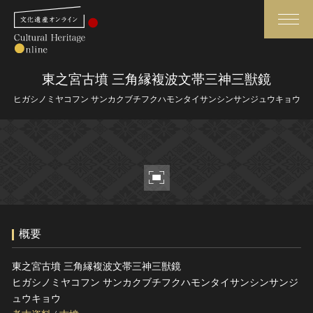
検索
東之宮古墳 三角縁複波文帯三神三獣鏡
ヒガシノミヤコフン サンカクブチフクハモンタイサンシンサンジュウキョウ
さらに詳細検索
さらに詳細検索
トップ
媒体資料・関連記事等
作品一覧
博物館、美術館の皆さまへ
概要
カテゴリで見る
文化庁よりご挨拶
東之宮古墳 三角縁複波文帯三神三獣鏡
世界遺産と無形文化遺産
今月のみどころ
ヒガシノミヤコフン サンカクブチフクハモンタイサンシンサンジ
全国の美術館・博物館
お知らせ一覧
ュウキョウ