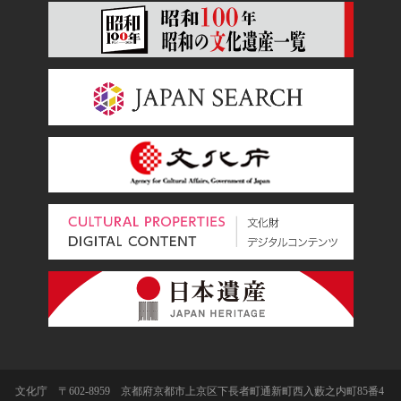
文化庁 〒602-8959 京都府京都市上京区下長者町通新町西入藪之内町85番4