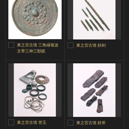
東之宮古墳 三角縁複波
東之宮古墳 鉄剣
文帯三神三獣鏡
東之宮古墳 管玉
東之宮古墳 鉄斧