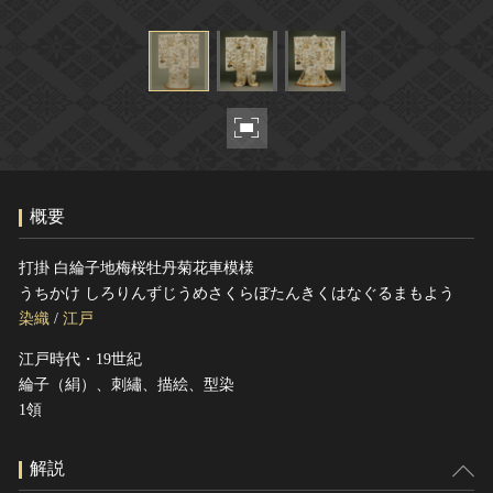
ヘルプ
このサイトについて
世界遺産
関連サイトリンク
無形文化遺産
サイトマップ
動画で見る無形の文化財
サイトのご意見はこちら
概要
文化遺産データベース
国指定文化財等データベース
打掛 白綸子地梅桜牡丹菊花車模様
うちかけ しろりんずじうめさくらぼたんきくはなぐるまもよう
染織
/
江戸
江戸時代・19世紀
綸子（絹）、刺繡、描絵、型染
1領
解説