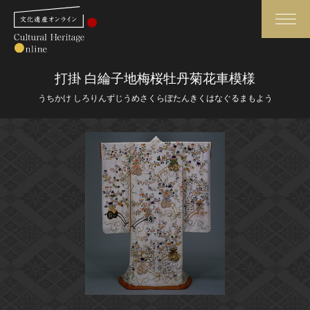
検索
打掛 白綸子地梅桜牡丹菊花車模様
うちかけ しろりんずじうめさくらぼたんきくはなぐるまもよう
さらに詳細検索
さらに詳細検索
トップ
媒体資料・関連記事等
作品一覧
博物館、美術館の皆さまへ
カテゴリで見る
文化庁よりご挨拶
世界遺産と無形文化遺産
今月のみどころ
全国の美術館・博物館
お知らせ一覧