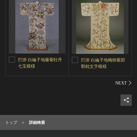
打掛 白綸子地藤菊牡丹
打掛 白綸子地梅樹菊邯
七宝模様
鄲枕文字模様
シェ
トップ
詳細検索