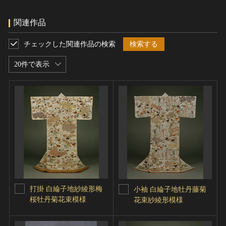
関連作品
チェックした関連作品の検索
検索する
20件で表示
打掛 白綸子地紗綾形梅
小袖 白綸子地牡丹藤菊
桜牡丹菊花束模様
花束紗綾形模様