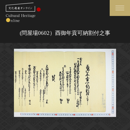
検索
(問屋場0602）酉御年貢可納割付之事
さらに詳細検索
さらに詳細検索
トップ
媒体資料・関連記事等
作品一覧
博物館、美術館の皆さまへ
カテゴリで見る
文化庁よりご挨拶
世界遺産と無形文化遺産
今月のみどころ
全国の美術館・博物館
お知らせ一覧