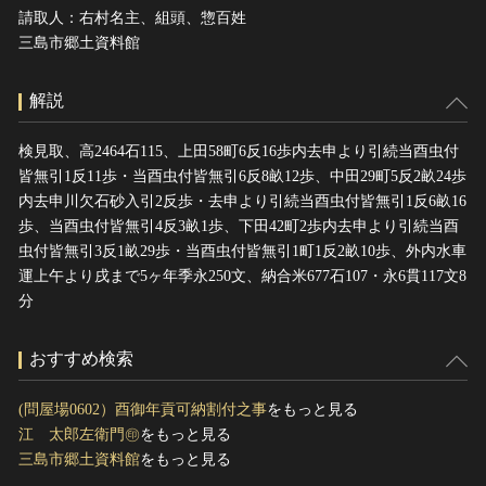
請取人：右村名主、組頭、惣百姓
三島市郷土資料館
解説
検見取、高2464石115、上田58町6反16歩内去申より引続当酉虫付
皆無引1反11歩・当酉虫付皆無引6反8畝12歩、中田29町5反2畝24歩
内去申川欠石砂入引2反歩・去申より引続当酉虫付皆無引1反6畝16
歩、当酉虫付皆無引4反3畝1歩、下田42町2歩内去申より引続当酉
虫付皆無引3反1畝29歩・当酉虫付皆無引1町1反2畝10歩、外内水車
運上午より戌まで5ヶ年季永250文、納合米677石107・永6貫117文8
分
おすすめ検索
(問屋場0602）酉御年貢可納割付之事
をもっと見る
江 太郎左衛門㊞
をもっと見る
三島市郷土資料館
をもっと見る