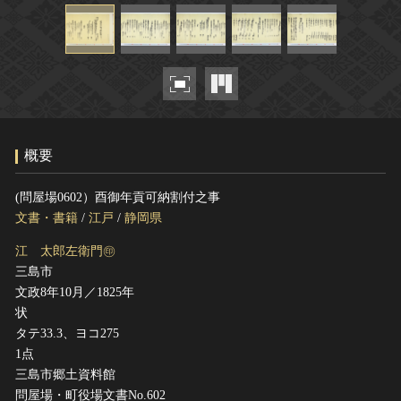
ヘルプ
このサイトについて
世界遺産
関連サイトリンク
無形文化遺産
サイトマップ
動画で見る無形の文化財
サイトのご意見はこちら
概要
文化遺産データベース
(問屋場0602）酉御年貢可納割付之事
国指定文化財等データベース
文書・書籍
/
江戸
/
静岡県
江 太郎左衛門㊞
三島市
文政8年10月／1825年
状
タテ33.3、ヨコ275
1点
三島市郷土資料館
問屋場・町役場文書No.602