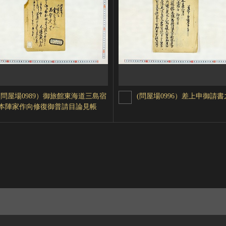
(問屋場0989）御旅館東海道三島宿
(問屋場0996）差上申御請書
本陣家作向修復御普請目論見帳