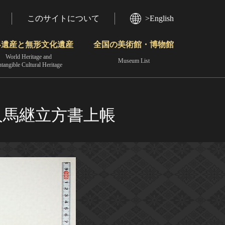
このサイトについて
>English
界遺産と無形文化遺産
全国の美術館・博物館
World Heritage and
Museum List
ntangible Cultural Heritage
今月のみどころ
動画で見る無形の文化財
地域から見る
人馬継立方書上帳