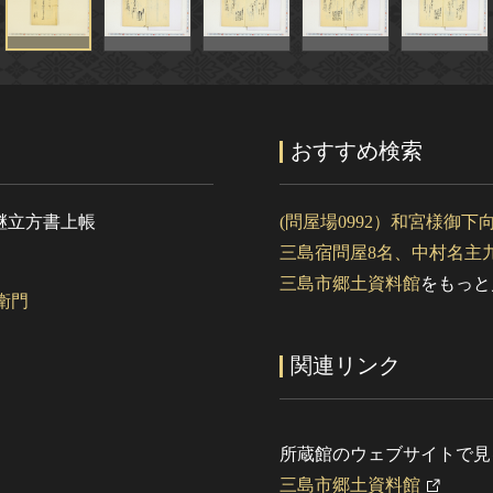
おすすめ検索
継立方書上帳
(問屋場0992）和宮様御
三島宿問屋8名、中村名主
三島市郷土資料館
をもっと
衛門
関連リンク
所蔵館のウェブサイトで見
三島市郷土資料館