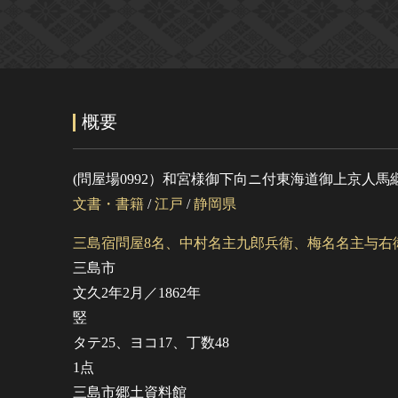
概要
(問屋場0992）和宮様御下向ニ付東海道御上京人馬
文書・書籍
/
江戸
/
静岡県
三島宿問屋8名、中村名主九郎兵衛、梅名名主与右
三島市
文久2年2月／1862年
竪
タテ25、ヨコ17、丁数48
1点
三島市郷土資料館