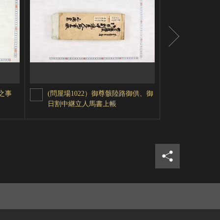
之事
(問屋場1022）御尊骸陸路御供、御
(問屋場09
日割中継立人馬書上帳
シェア
ツイ