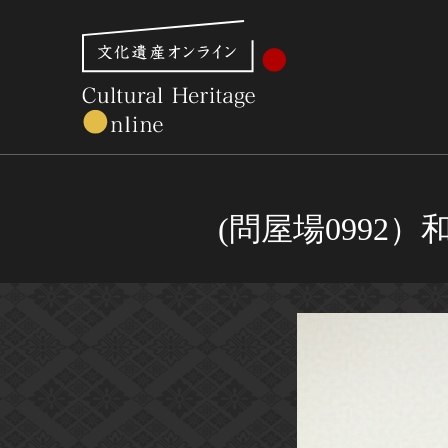
文化財体系から見る
世界遺産
美術館・博物館一
(問屋場099