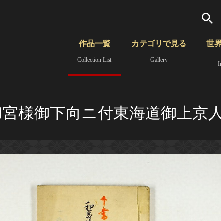
検索
作品一覧
カテゴリで見る
世
Collection List
Gallery
I
さらに詳細検索
覧
時代から見る
無形文化遺産
分野から見る
2）和宮様御下向ニ付東海道御上京