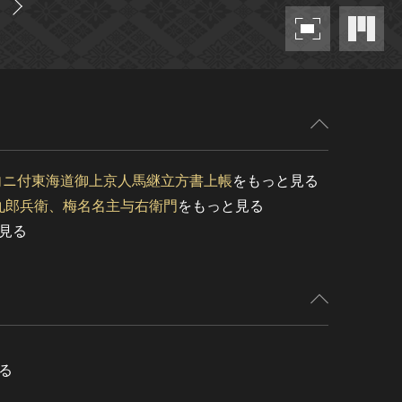
下向ニ付東海道御上京人馬継立方書上帳
をもっと見る
九郎兵衛、梅名名主与右衛門
をもっと見る
見る
る