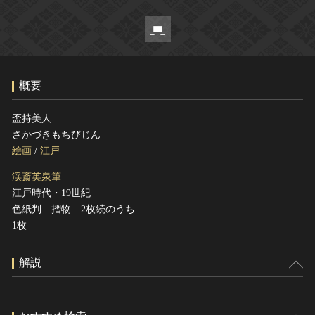
ヘルプ
このサイトについて
世界遺産
関連サイトリンク
無形文化遺産
サイトマップ
動画で見る無形の文化財
概要
サイトのご意見はこちら
盃持美人
さかづきもちびじん
文化遺産データベース
絵画
/
江戸
国指定文化財等データベース
渓斎英泉筆
江戸時代・19世紀
色紙判 摺物 2枚続のうち
1枚
解説