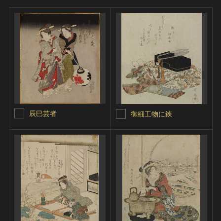
辰巳芸者
御細工物に鋏