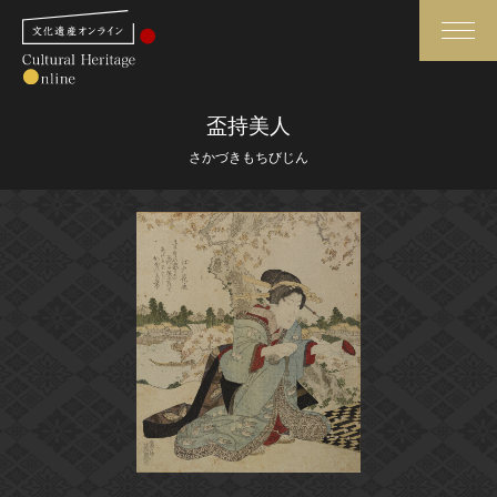
検索
盃持美人
さかづきもちびじん
さらに詳細検索
さらに詳細検索
トップ
媒体資料・関連記事等
作品一覧
博物館、美術館の皆さまへ
カテゴリで見る
文化庁よりご挨拶
世界遺産と無形文化遺産
今月のみどころ
全国の美術館・博物館
お知らせ一覧