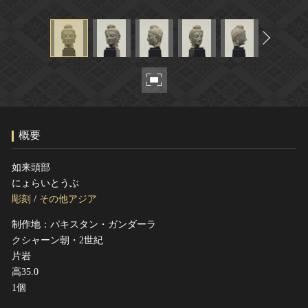
ヘルプ
このサイトについて
世界遺産
関連サイトリンク
無形文化遺産
サイトマップ
動画で見る無形の文化財
サイトのご意見はこちら
概要
文化遺産データベース
国指定文化財等データベース
如来頭部
にょらいとうぶ
彫刻
/
その他アジア
制作地：パキスタン・ガンダーラ
クシャーン朝・2世紀
片岩
高35.0
1個