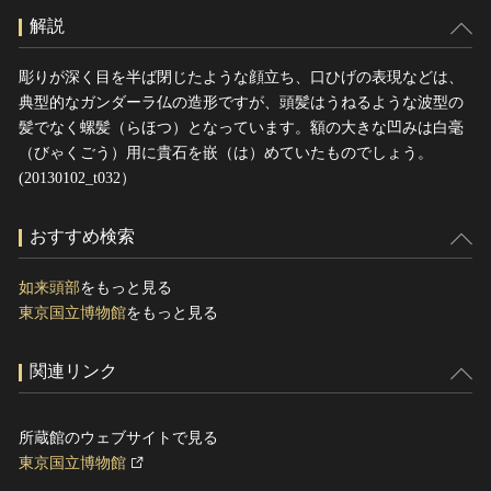
解説
彫りが深く目を半ば閉じたような顔立ち、口ひげの表現などは、
典型的なガンダーラ仏の造形ですが、頭髪はうねるような波型の
髪でなく螺髪（らほつ）となっています。額の大きな凹みは白毫
（びゃくごう）用に貴石を嵌（は）めていたものでしょう。
(20130102_t032）
おすすめ検索
如来頭部
をもっと見る
東京国立博物館
をもっと見る
関連リンク
所蔵館のウェブサイトで見る
東京国立博物館