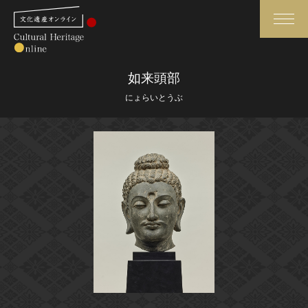
検索
如来頭部
にょらいとうぶ
さらに詳細検索
さらに詳細検索
トップ
媒体資料・関連記事等
作品一覧
博物館、美術館の皆さまへ
カテゴリで見る
文化庁よりご挨拶
世界遺産と無形文化遺産
今月のみどころ
全国の美術館・博物館
お知らせ一覧