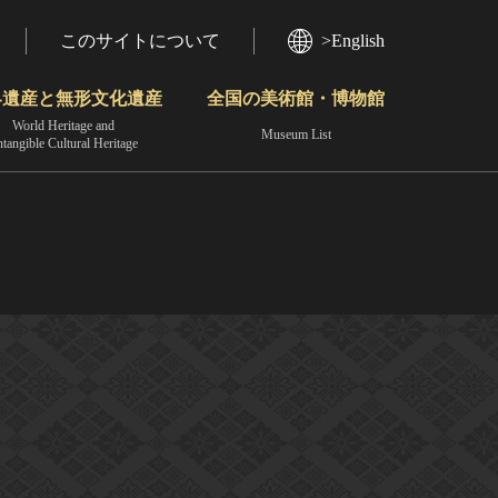
このサイトについて
>English
界遺産と無形文化遺産
全国の美術館・博物館
World Heritage and
Museum List
ntangible Cultural Heritage
今月のみどころ
動画で見る無形の文化財
地域から見る