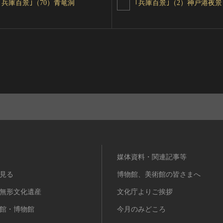
｢兵庫百景｣（70）青竜洞
｢兵庫百景｣（2）神戸港夜景
媒体資料・関連記事等
見る
博物館、美術館の皆さまへ
無形文化遺産
文化庁よりご挨拶
館・博物館
今月のみどころ