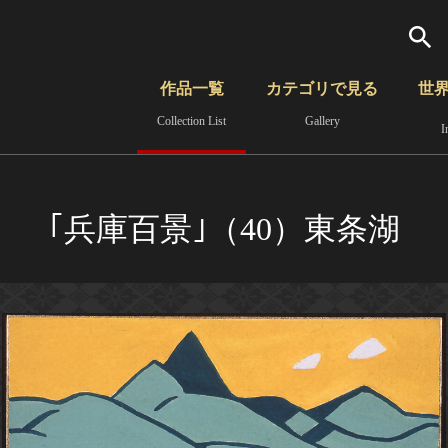
検索
作品一覧
カテゴリで見る
世
Collection List
Gallery
I
さらに詳細検索
覧
時代から見る
無形文化遺産
分野から見る
｢兵庫百景｣（40）東条湖