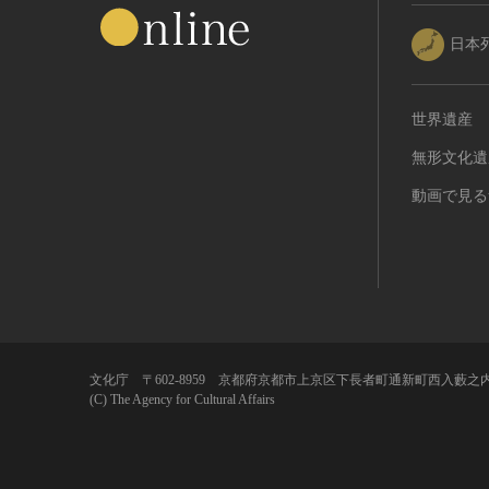
日本
世界遺産
無形文化遺
動画で見る
文化庁 〒602-8959 京都府京都市上京区下長者町通新町西入藪之内
(C) The Agency for Cultural Affairs