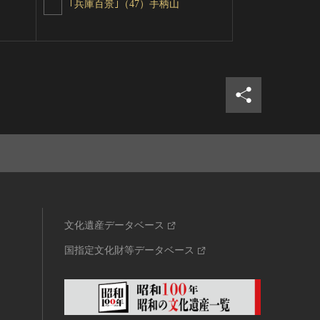
｢兵庫百景｣（47）手柄山
｢兵庫百景｣
シェア
ツイ
文化遺産データベース
国指定文化財等データベース