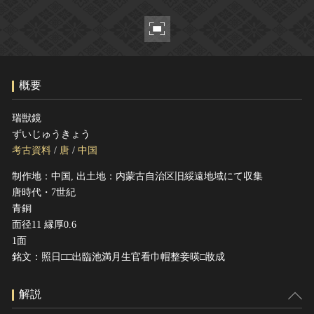
ヘルプ
このサイトについて
世界遺産
関連サイトリンク
無形文化遺産
サイトマップ
動画で見る無形の文化財
概要
サイトのご意見はこちら
瑞獣鏡
ずいじゅうきょう
文化遺産データベース
考古資料
/
唐
/
中国
国指定文化財等データベース
制作地：中国, 出土地：内蒙古自治区旧綏遠地域にて収集
唐時代・7世紀
青銅
面径11 縁厚0.6
1面
銘文：照日□□出臨池満月生官看巾帽整妾暎□妝成
解説