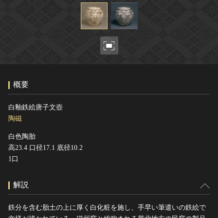
ヘルプ
このサイトについて
世界遺産
関連サイトリンク
無形文化遺産
サイトマップ
動画で見る無形の文化財
サイトのご意見はこちら
概要
文化遺産データベース
白釉鉄絵唐子文壺
国指定文化財等データベース
陶磁
白色陶胎
高23.4 口径17.1 底径10.2
1口
解説
鉄分を含む胎土の上に厚く白化粧を施し、手早い筆遣いの鉄絵で