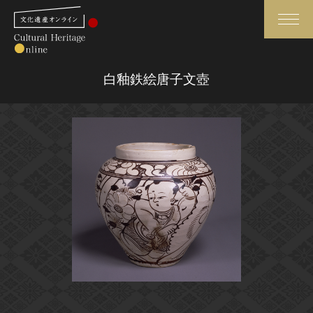
検索
白釉鉄絵唐子文壺
さらに詳細検索
さらに詳細検索
トップ
媒体資料・関連記事等
作品一覧
博物館、美術館の皆さまへ
カテゴリで見る
文化庁よりご挨拶
世界遺産と無形文化遺産
今月のみどころ
全国の美術館・博物館
お知らせ一覧