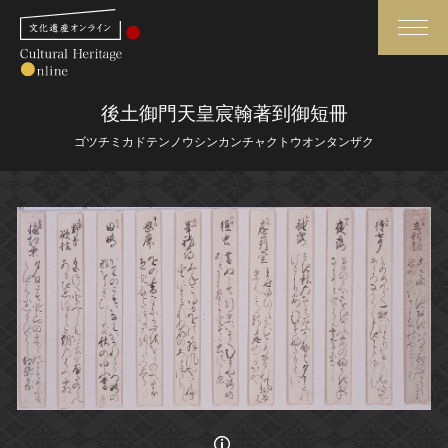
検索
後土御門天皇宸翰著到御短冊
ゴツチミカドテンノウシンカンチャクトウオンタンザク
さらに詳細検索
さらに詳細検索
トップ
媒体資料・関連記事等
作品一覧
博物館、美術館の皆さまへ
カテゴリで見る
文化庁よりご挨拶
世界遺産と無形文化遺産
今月のみどころ
全国の美術館・博物館
お知らせ一覧
画像の利用条件等に関しては、登録館へお問い合わせください。