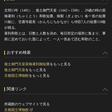
文明13年（1481）、後土御門天皇（1442～1500）、29歳の時の宸
翰著到（ちゃくとう）和歌短冊。御製（ぎょせい）各一首の短冊
11枚に、甘露寺親長（かんろじちかなが）ら侍臣7人の短冊118枚
が残る。
著到和歌とは、日数と人数を決め、毎日所定の場所に集まり、事
前に定めておいた題によって、一人一首あて読む和歌のこと。
おすすめ検索
後土御門天皇宸翰著到御短冊
をもっと見る
後土御門天皇
をもっと見る
京都国立博物館
をもっと見る
関連リンク
所蔵館のウェブサイトで見る
京都国立博物館