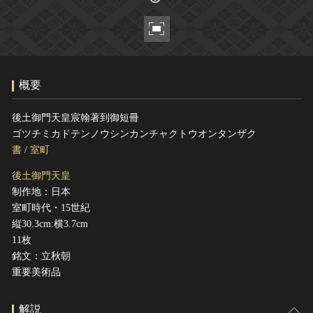
ヘルプ
このサイトについて
世界遺産
関連サイトリンク
無形文化遺産
サイトマップ
動画で見る無形の文化財
概要
サイトのご意見はこちら
後土御門天皇宸翰著到御短冊
ゴツチミカドテンノウシンカンチャクトウオンタンザク
文化遺産データベース
書
/
室町
国指定文化財等データベース
後土御門天皇
制作地：日本
室町時代・15世紀
縦30.3cm:横3.7cm
11枚
銘文：立秋朝
重要美術品
解説