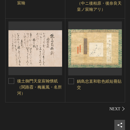
宸翰
（中ニ後柏原・後奈良天
皇ノ宸翰アリ）
後土御門天皇宸翰懐紙
鍋島忠直和歌色紙短冊貼
（関路霞・梅薫風・名所
交
河）
シェ