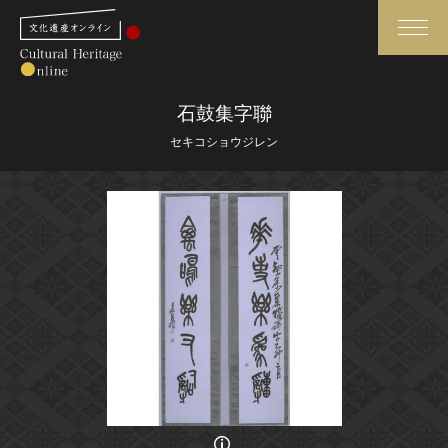
検索
石鼓集字聯
セキコショウジレン
さらに詳細検索
さらに詳細検索
トップ
媒体資料・関連記事等
作品一覧
博物館、美術館の皆さまへ
カテゴリで見る
文化庁よりご挨拶
世界遺産と無形文化遺産
今月のみどころ
全国の美術館・博物館
お知らせ一覧
画像の利用条件等に関しては、登録館へお問い合わせください。