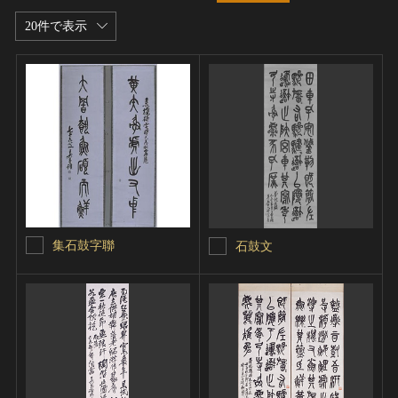
20件で表示
集石鼓字聯
石鼓文