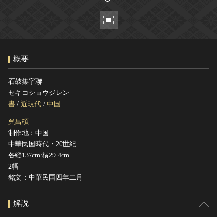
ヘルプ
このサイトについて
世界遺産
関連サイトリンク
無形文化遺産
サイトマップ
動画で見る無形の文化財
概要
サイトのご意見はこちら
石鼓集字聯
セキコショウジレン
文化遺産データベース
書
/
近現代
/
中国
国指定文化財等データベース
呉昌碩
制作地：中国
中華民国時代・20世紀
各縦137cm:横29.4cm
2幅
銘文：中華民国四年二月
解説