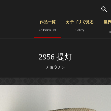
検索
作品一覧
カテゴリで見る
世
Collection List
Gallery
I
さらに詳細検索
覧
時代から見る
無形文化遺産
分野から見る
2956 提灯
チョウチン