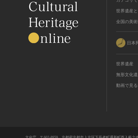
カテゴリで
世界遺産と
全国の美術
日本
世界遺産
無形文化遺
動画で見る
文化庁 〒602-8959 京都府京都市上京区下長者町通新町西入藪之内