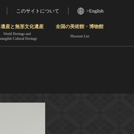
このサイトについて
>English
界遺産と無形文化遺産
全国の美術館・博物館
World Heritage and
Museum List
ntangible Cultural Heritage
今月のみどころ
動画で見る無形の文化財
地域から見る