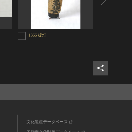
1366 提灯
3699 
シェア
ツイ
文化遺産データベース