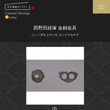
検索
西野田経塚 金銅金具
ニシノダキョウヅカ コンドウカナグ
さらに詳細検索
さらに詳細検索
トップ
媒体資料・関連記事等
作品一覧
博物館、美術館の皆さまへ
カテゴリで見る
文化庁よりご挨拶
世界遺産と無形文化遺産
今月のみどころ
全国の美術館・博物館
お知らせ一覧
画像の利用条件等に関しては、登録館へお問い合わせください。