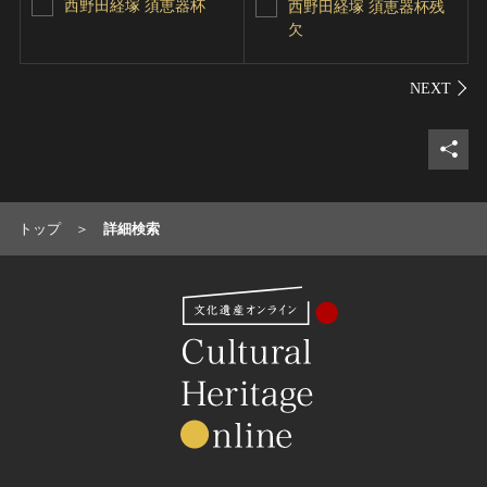
西野田経塚 須恵器杯
西野田経塚 須恵器杯残
欠
シェ
トップ
詳細検索