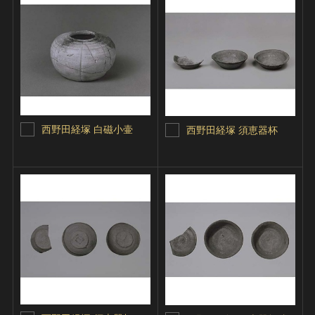
西野田経塚 白磁小壷
西野田経塚 須恵器杯