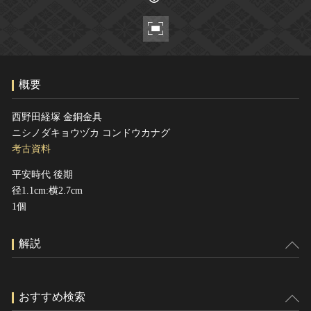
ヘルプ
このサイトについて
世界遺産
関連サイトリンク
無形文化遺産
サイトマップ
動画で見る無形の文化財
概要
サイトのご意見はこちら
西野田経塚 金銅金具
ニシノダキョウヅカ コンドウカナグ
文化遺産データベース
考古資料
国指定文化財等データベース
平安時代 後期
径1.1cm:横2.7cm
1個
解説
おすすめ検索