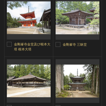
金剛峯寺金堂及び根本大
金剛峯寺 三昧堂
塔 根本大塔