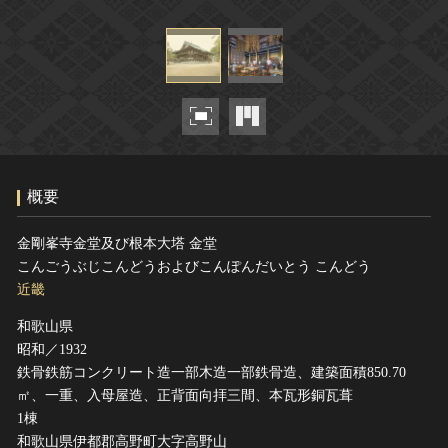
ヘルプ
このサイトについて
世界遺産
関連サイトリンク
無形文化遺産
サイトマップ
動画で見る無形の文化財
サイトのご意見はこちら
概要
文化遺産データベース
国指定文化財等データベース
金剛峯寺金堂及び根本大塔 金堂
こんごうぶじこんどうおよびこんぽんだいとう こんどう
近畿
和歌山県
昭和／1932
鉄骨鉄筋コンクリート造一部木造一部鉄骨造、建築面積850.70
㎡、一重、入母屋造、正背面向拝三間、本瓦形銅瓦葺
1棟
和歌山県伊都郡高野町大字高野山