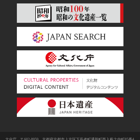
文化庁 〒602-8959 京都府京都市上京区下長者町通新町西入藪之内町85番4