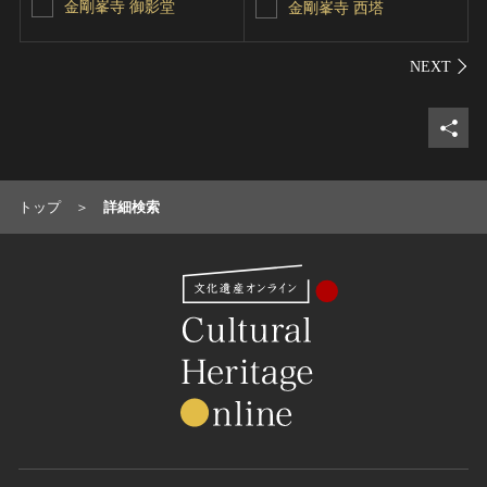
金剛峯寺 御影堂
金剛峯寺 西塔
シェ
トップ
詳細検索