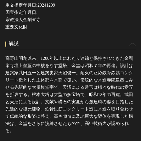
重文指定年月日:20241209
国宝指定年月日:
宗教法人金剛峯寺
重要文化財
解説
高野山開創以来、1200年以上にわたり連綿と保持されてきた金剛
峯寺壇上伽藍の中核をなす堂塔。金堂は昭和７年の再建。設計は
建築家武田五一と建築史家天沼俊一。耐火のため鉄骨鉄筋コンク
リート造とした主体部を木部で覆い、伝統的な木造寺院建築にみ
せる先駆的な大規模堂宇で、天沼による造形は様々な時代の意匠
を折衷する。根本大塔は大型の多宝塔で、昭和12年の再建。武田
と天沼による設計。文献や礎石の実測から創建時の姿を目指した
先進的な復元建物。鉄骨鉄筋コンクリート造に木造を取り合わせ
て伝統的な形姿に整え、高さ48ｍに及ぶ巨大な駆体を実現した構
法は、金堂をさらに洗練させたもので、高い技術力が認められ
る。