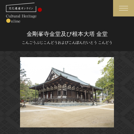
検索
金剛峯寺金堂及び根本大塔 金堂
こんごうぶじこんどうおよびこんぽんだいとう こんどう
さらに詳細検索
さらに詳細検索
トップ
媒体資料・関連記事等
作品一覧
博物館、美術館の皆さまへ
カテゴリで見る
文化庁よりご挨拶
世界遺産と無形文化遺産
今月のみどころ
全国の美術館・博物館
お知らせ一覧