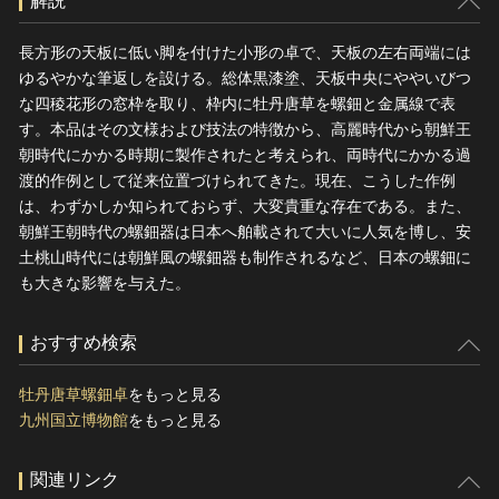
解説
長方形の天板に低い脚を付けた小形の卓で、天板の左右両端には
ゆるやかな筆返しを設ける。総体黒漆塗、天板中央にややいびつ
な四稜花形の窓枠を取り、枠内に牡丹唐草を螺鈿と金属線で表
す。本品はその文様および技法の特徴から、高麗時代から朝鮮王
朝時代にかかる時期に製作されたと考えられ、両時代にかかる過
渡的作例として従来位置づけられてきた。現在、こうした作例
は、わずかしか知られておらず、大変貴重な存在である。また、
朝鮮王朝時代の螺鈿器は日本へ舶載されて大いに人気を博し、安
土桃山時代には朝鮮風の螺鈿器も制作されるなど、日本の螺鈿に
も大きな影響を与えた。
おすすめ検索
牡丹唐草螺鈿卓
をもっと見る
九州国立博物館
をもっと見る
関連リンク