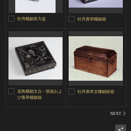
牡丹螺鈿長方盆
牡丹唐草螺鈿箱
花鳥螺鈿文台・硯箱およ
牡丹唐草文螺鈿経箱
び唐草螺鈿箱
シェ