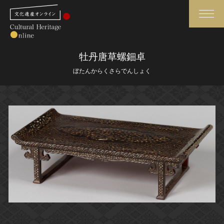
検索
牡丹唐草螺鈿卓
ぼたんからくさらでんしょく
さらに詳細検索
さらに詳細検索
トップ
媒体資料・関連記事等
作品一覧
博物館、美術館の皆さまへ
カテゴリで見る
文化庁よりご挨拶
世界遺産と無形文化遺産
今月のみどころ
全国の美術館・博物館
お知らせ一覧