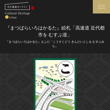
検索
『まつばらいろはかるた』絵札「高速道 近代都
市を むすぶ道」
さらに詳細検索
『まつばらいろはかるた』えふだ「こうそくどう きんだいとしを むすぶみ
ち」
さらに詳細検索
トップ
媒体資料・関連記事等
作品一覧
博物館、美術館の皆さまへ
カテゴリで見る
文化庁よりご挨拶
世界遺産と無形文化遺産
今月のみどころ
全国の美術館・博物館
お知らせ一覧