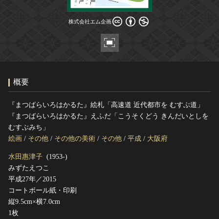
ヘルプ
株式会社エム企画
このサイトについて
世界遺産
株式会社エム企画
関連サイトリンク
無形文化遺産
サイトマップ
動画で見る無形の文化財
サイトのご意見はこちら
概要
文化遺産データベース
『まつばらいろはかるた』絵札「高速道 近代都市を むすぶ道」
国指定文化財等データベース
『まつばらいろはかるた』えふだ「こうそくどう きんだいとしを
むすぶみち」
絵画
/
その他
/
その他の美術
/
その他
/
平成
/
大阪府
水田惠津子
(1953-)
みずたえつこ
平成27年／2015
コートボール紙・印刷
縦9.5cm×横7.0cm
1枚