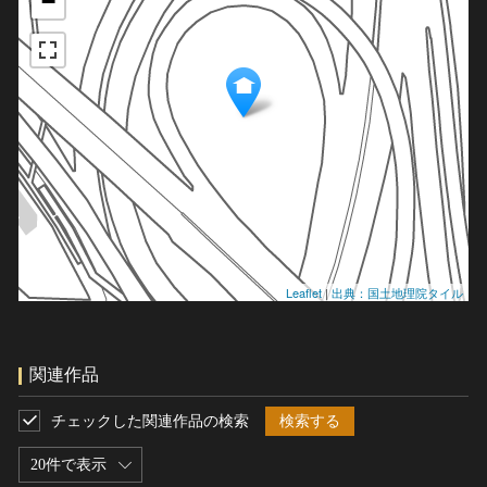
−
Leaflet
|
出典：国土地理院タイル
関連作品
チェックした関連作品の検索
検索する
20件で表示