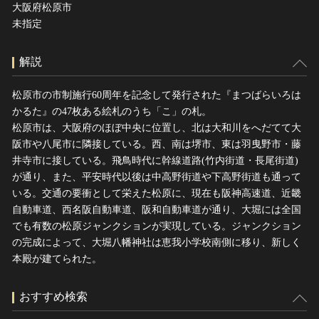
大阪府松原市
未指定
解説
松原市の市制施行60周年を記念して発行された『まつばらいろは
かるた』の47枚ある絵札のうち「こ」の札。
松原市は、大阪府のほぼ中央に位置し、北は大和川をへだてて大
阪市や八尾市に隣接している。西、南は堺市、東は羽曳野市・藤
井寺市に接している。飛鳥時代に幹線道路(竹内街道・長尾街道)
が通り、また、平安時代以後は中高野街道や下高野街道も通って
いる。交通の要衝として栄えた松原に、現在も阪神高速道、近畿
自動車道、西名阪自動車道、阪和自動車道が通り、大堀には全国
でも有数の松原ジャンクションが実現している。ジャンクション
の完成によって、大堀八幡神社は恵我小学校南側に移り、新しく
本殿が建てられた。
おすすめ検索