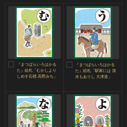
『まつばらいろはかる
『まつばらいろはかる
た』絵札「むかしより
た』絵札「駅家には 清
しめす石標 高野みち」
水もありし 大津道」