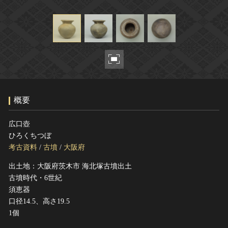
ヘルプ
このサイトについて
世界遺産
関連サイトリンク
無形文化遺産
サイトマップ
動画で見る無形の文化財
サイトのご意見はこちら
概要
文化遺産データベース
国指定文化財等データベース
広口壺
ひろくちつぼ
考古資料
/
古墳
/
大阪府
出土地：大阪府茨木市 海北塚古墳出土
古墳時代・6世紀
須恵器
口径14.5、高さ19.5
1個