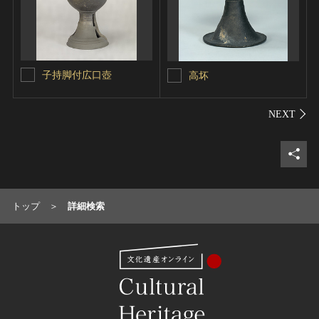
子持脚付広口壺
高坏
シェ
トップ
詳細検索