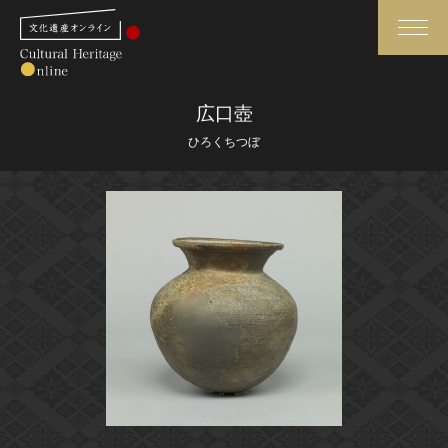
検索
広口壺
ひろくちつぼ
さらに詳細検索
さらに詳細検索
トップ
媒体資料・関連記事等
作品一覧
博物館、美術館の皆さまへ
カテゴリで見る
文化庁よりご挨拶
世界遺産と無形文化遺産
今月のみどころ
全国の美術館・博物館
お知らせ一覧