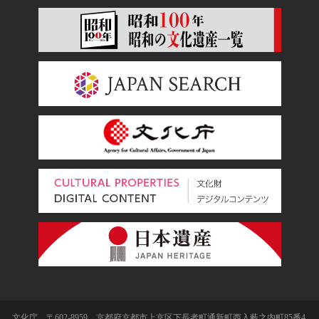
文化庁 〒602-8959 京都府京都市上京区下長者町通新町西入藪之内町85番4