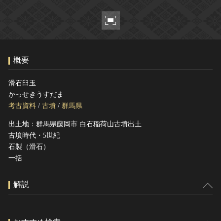
ヘルプ
このサイトについて
世界遺産
関連サイトリンク
無形文化遺産
サイトマップ
動画で見る無形の文化財
概要
サイトのご意見はこちら
滑石臼玉
かっせきうすだま
文化遺産データベース
考古資料
/
古墳
/
群馬県
国指定文化財等データベース
出土地：群馬県藤岡市 白石稲荷山古墳出土
古墳時代・5世紀
石製（滑石）
一括
解説