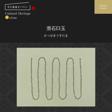
検索
滑石臼玉
かっせきうすだま
さらに詳細検索
さらに詳細検索
トップ
媒体資料・関連記事等
作品一覧
博物館、美術館の皆さまへ
カテゴリで見る
文化庁よりご挨拶
世界遺産と無形文化遺産
今月のみどころ
全国の美術館・博物館
お知らせ一覧