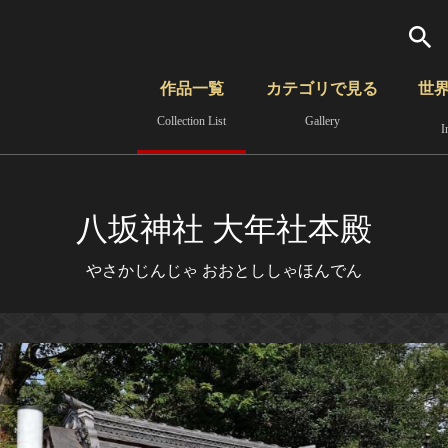
検索
作品一覧
カテゴリで見る
世
Collection List
Gallery
I
さらに詳細検索
覧
時代から見る
無形文化遺産
分野から見る
八坂神社 大年社本殿
やさかじんじゃ おおとししゃほんでん