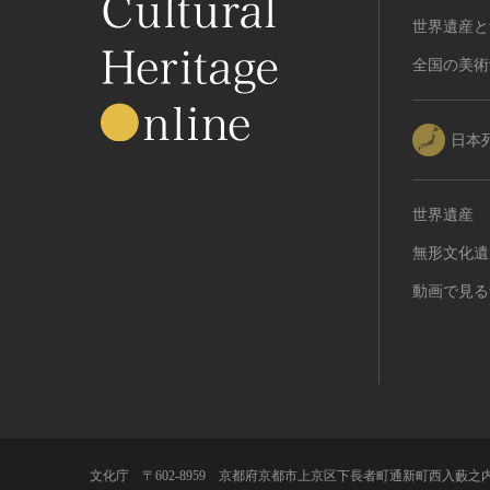
世界遺産と
全国の美術
日本
世界遺産
無形文化遺
動画で見る
文化庁 〒602-8959 京都府京都市上京区下長者町通新町西入藪之内