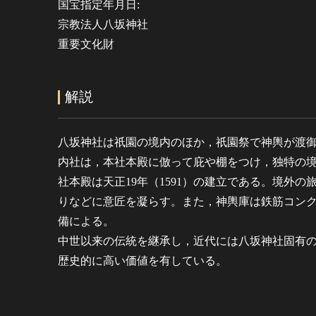
国宝指定年月日:
宗教法人八坂神社
重要文化財
解説
八坂神社は祇園の境内のほか，祇園祭で神輿が渡
内社は，本社本殿に倣って庇や棚をつけ，独特の
社本殿は天正19年（1591）の建立である。境外
りなどに意匠を凝らす。また，神輿庫は鉄筋コン
備による。
中世以来の伝統を継承し，近代には八坂神社固有
歴史的に高い価値を有している。