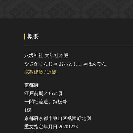
概要
八坂神社 大年社本殿
やさかじんじゃ おおとししゃほんでん
宗教建築
/
近畿
京都府
江戸前期／1654頃
一間社流造、銅板葺
1棟
京都府京都市東山区祇園町北側
重文指定年月日:20201223