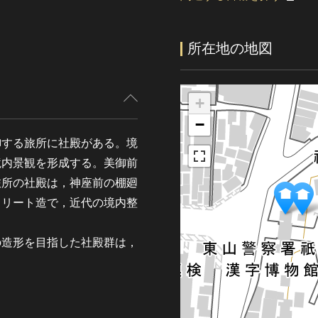
所在地の地図
+
−
御する旅所に社殿がある。境
境内景観を形成する。美御前
の旅所の社殿は，神座前の棚廻
クリート造で，近代の境内整
の造形を目指した社殿群は，