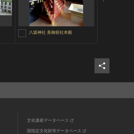
八坂神社 美御前社本殿
八坂神社 
シェア
ツイ
文化遺産データベース
国指定文化財等データベース