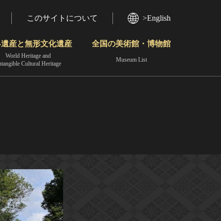
このサイトについて
>English
界遺産と無形文化遺産
全国の美術館・博物館
World Heritage and
Museum List
ntangible Cultural Heritage
今月のみどころ
動画で見る無形の文化財
地域から見る