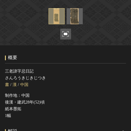
ヘルプ
このサイトについて
世界遺産
関連サイトリンク
無形文化遺産
サイトマップ
動画で見る無形の文化財
サイトのご意見はこちら
概要
文化遺産データベース
国指定文化財等データベース
三老諱字忌日記
さんろうきじきじつき
書
/
漢
/
中国
制作地：中国
後漢・建武28年(52)頃
紙本墨拓
1幅