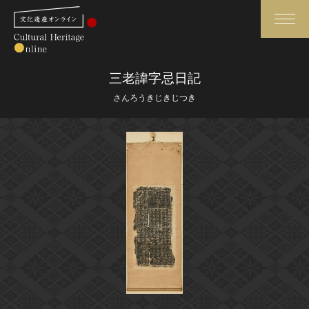
検索
三老諱字忌日記
さんろうきじきじつき
さらに詳細検索
さらに詳細検索
トップ
媒体資料・関連記事等
作品一覧
博物館、美術館の皆さまへ
カテゴリで見る
文化庁よりご挨拶
世界遺産と無形文化遺産
今月のみどころ
全国の美術館・博物館
お知らせ一覧