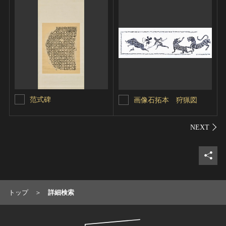
范式碑
画像石拓本 狩猟図
シェ
トップ
詳細検索