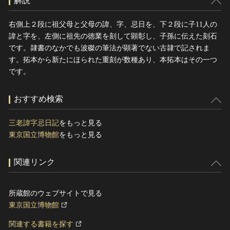
解説
右側上２段に祖父母と父母の諱、字、忌日を、下２段に子11人の
諱と字を、左側に祖先の徳業を刻して顕彰し、子孫に伝えた刻石
です。隷書のなかでも波磔の筆法が顕著でない古隷で記されま
す。拓本から新たにほられた重刻が数種あり、本拓本はその一つ
です。
おすすめ検索
三老諱字忌日記
をもっと見る
東京国立博物館
をもっと見る
関連リンク
所蔵館のウェブサイトで見る
東京国立博物館
関連する書籍を探す