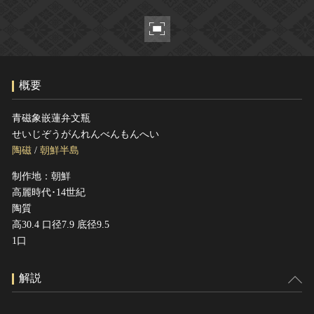
ヘルプ
このサイトについて
世界遺産
関連サイトリンク
無形文化遺産
サイトマップ
動画で見る無形の文化財
概要
サイトのご意見はこちら
青磁象嵌蓮弁文瓶
せいじぞうがんれんべんもんへい
文化遺産データベース
陶磁
/
朝鮮半島
国指定文化財等データベース
制作地：朝鮮
高麗時代･14世紀
陶質
高30.4 口径7.9 底径9.5
1口
解説