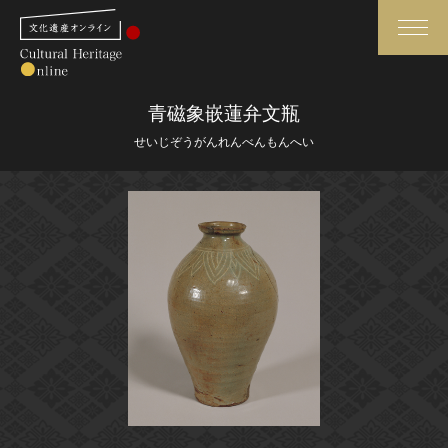
検索
青磁象嵌蓮弁文瓶
せいじぞうがんれんべんもんへい
さらに詳細検索
さらに詳細検索
トップ
媒体資料・関連記事等
作品一覧
博物館、美術館の皆さまへ
カテゴリで見る
文化庁よりご挨拶
世界遺産と無形文化遺産
今月のみどころ
全国の美術館・博物館
お知らせ一覧