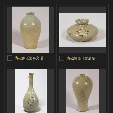
青磁象嵌蓮弁文瓶
青磁象嵌花文油瓶