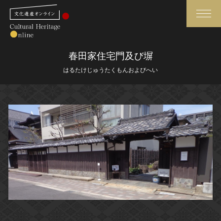
検索
春田家住宅門及び塀
はるたけじゅうたくもんおよびへい
さらに詳細検索
さらに詳細検索
トップ
媒体資料・関連記事等
作品一覧
博物館、美術館の皆さまへ
カテゴリで見る
文化庁よりご挨拶
世界遺産と無形文化遺産
今月のみどころ
全国の美術館・博物館
お知らせ一覧