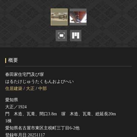
ヘルプ
このサイトについて
世界遺産
関連サイトリンク
無形文化遺産
サイトマップ
動画で見る無形の文化財
サイトのご意見はこちら
概要
文化遺産データベース
国指定文化財等データベース
春田家住宅門及び塀
はるたけじゅうたくもんおよびへい
住居建築
/
大正
/
中部
愛知県
大正／1924
門 木造、瓦葺、間口3.8m 塀 木造、瓦葺、総延長20m
1棟
愛知県名古屋市東区主税町三丁目6-2他
登録年月日:20251117