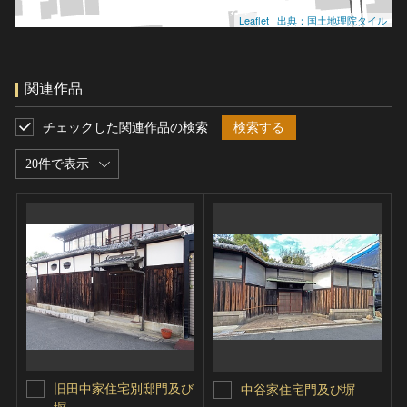
Leaflet
|
出典：国土地理院タイル
関連作品
チェックした関連作品の検索
検索する
20件で表示
旧田中家住宅別邸門及び
中谷家住宅門及び塀