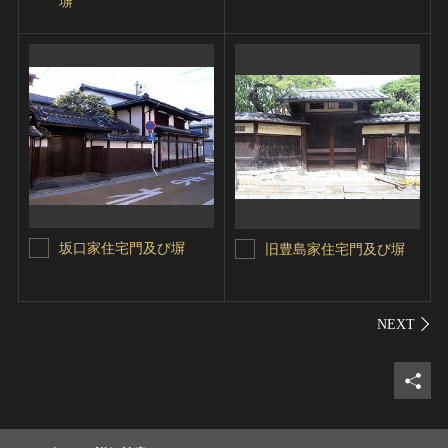
塀
坂口家住宅門及び塀
旧豊島家住宅門及び塀
シェ