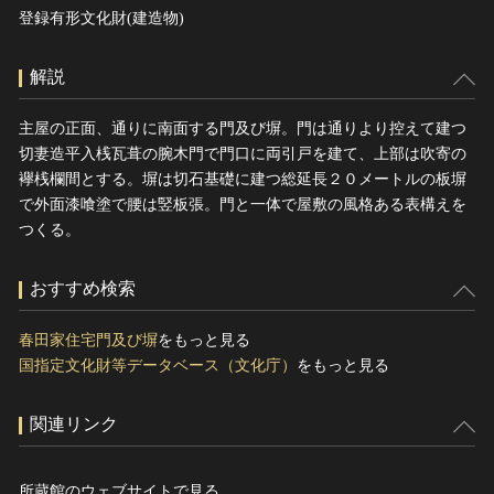
登録有形文化財(建造物)
解説
主屋の正面、通りに南面する門及び塀。門は通りより控えて建つ
切妻造平入桟瓦葺の腕木門で門口に両引戸を建て、上部は吹寄の
襷桟欄間とする。塀は切石基礎に建つ総延長２０メートルの板塀
で外面漆喰塗で腰は竪板張。門と一体で屋敷の風格ある表構えを
つくる。
おすすめ検索
春田家住宅門及び塀
をもっと見る
国指定文化財等データベース（文化庁）
をもっと見る
関連リンク
所蔵館のウェブサイトで見る