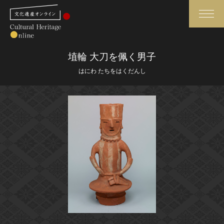
検索
埴輪 大刀を佩く男子
はにわ たちをはくだんし
さらに詳細検索
さらに詳細検索
トップ
媒体資料・関連記事等
作品一覧
博物館、美術館の皆さまへ
カテゴリで見る
文化庁よりご挨拶
世界遺産と無形文化遺産
今月のみどころ
全国の美術館・博物館
お知らせ一覧