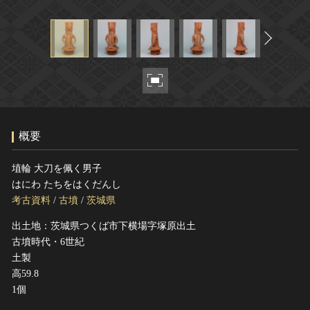
ヘルプ
このサイトについて
世界遺産
関連サイトリンク
無形文化遺産
サイトマップ
動画で見る無形の文化財
サイトのご意見はこちら
概要
文化遺産データベース
国指定文化財等データベース
埴輪 大刀を佩く男子
はにわ たちをはくだんし
考古資料
/
古墳
/
茨城県
出土地：茨城県つくば市下横場字塚原出土
古墳時代・6世紀
土製
高59.8
1個