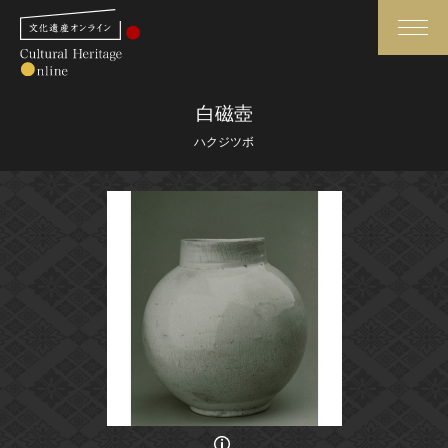
検索
白磁壺
ハクジツボ
さらに詳細検索
さらに詳細検索
トップ
媒体資料・関連記事等
作品一覧
博物館、美術館の皆さまへ
カテゴリで見る
文化庁よりご挨拶
世界遺産と無形文化遺産
今月のみどころ
全国の美術館・博物館
お知らせ一覧
画像の利用条件等に関しては、登録館へお問い合わせください。