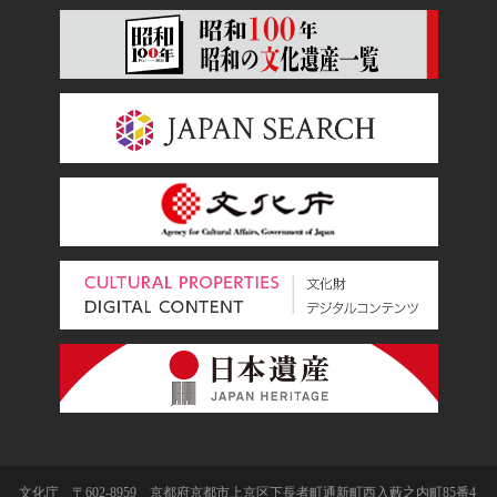
文化庁 〒602-8959 京都府京都市上京区下長者町通新町西入藪之内町85番4