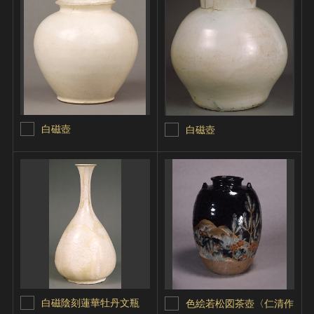
白磁壺
白磁壺
白磁陰刻蓮華牡丹文瓶
色絵若松図茶壺〈仁清作