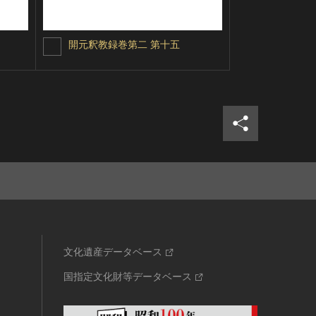
開元釈教録巻第二 第十五
法苑珠林巻
シェア
ツイ
文化遺産データベース
国指定文化財等データベース