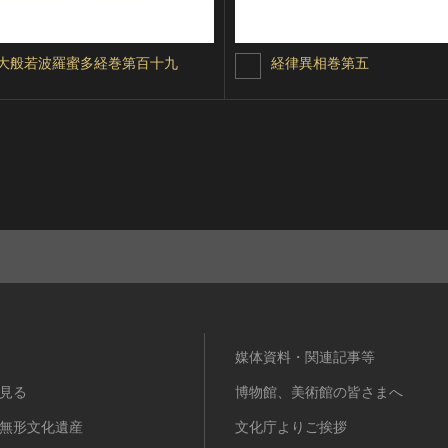
大般若波羅蜜多経巻第百十九
経律異相巻第五
媒体資料・関連記事等
見る
博物館、美術館の皆さまへ
無形文化遺産
文化庁よりご挨拶