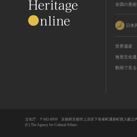
全国の美術
日本
世界遺産
無形文化遺
動画で見る
文化庁 〒602-8959 京都府京都市上京区下長者町通新町西入藪之内
(C) The Agency for Cultural Affairs