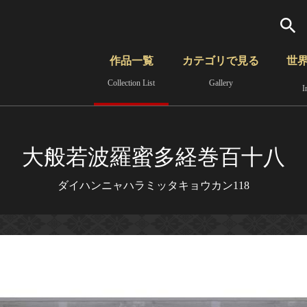
検索
作品一覧
カテゴリで見る
世
Collection List
Gallery
I
さらに詳細検索
覧
時代から見る
無形文化遺産
分野から見る
大般若波羅蜜多経巻百十八
ダイハンニャハラミッタキョウカン118