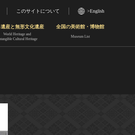
このサイトについて
>English
界遺産と無形文化遺産
全国の美術館・博物館
World Heritage and
Museum List
ntangible Cultural Heritage
今月のみどころ
動画で見る無形の文化財
地域から見る